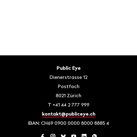
Fusszeile
Kontakt
Public Eye
Dienerstrasse 12
Postfach
8021
Zürich
T
+41 44 2 777 999
kontakt@publiceye.ch
IBAN: CH69 0900 0000 8000 8885 4
Facebook
Instagram
Bluesky
YouTube
LinkedIn
WhatsApp