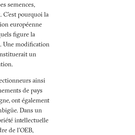
 des semences,
. C’est pourquoi la
tion européenne
els figure la
ux. Une modification
nstituerait un
tion.
ectionneurs ainsi
rnements de pays
agne, ont également
ambigüe. Dans un
riété intellectuelle
dre de l’OEB,