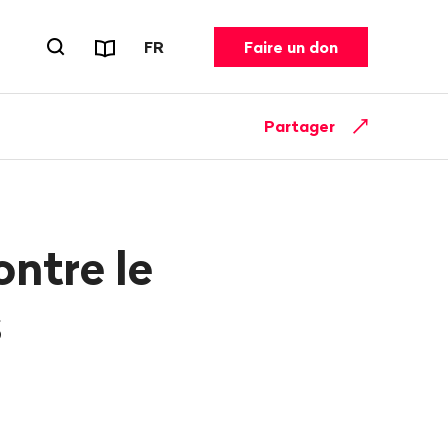
Rapports et dépliants
CHANGER DE LANGUE. LANGUE ACT
FR
Faire un don
Ouvrir le formulaire de recherche
Partager
ontre le
s