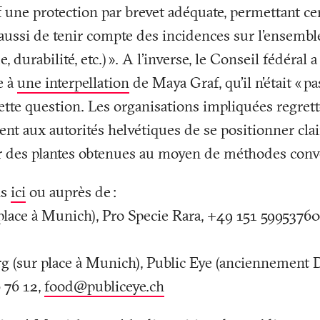
f une protection par brevet adéquate, permettant ce
 aussi de tenir compte des incidences sur l’ensemble
, durabilité, etc.)
». A l’inverse, le Conseil fédéral a
e à
une interpellation
de Maya Graf, qu’il n’était «
pa
cette question. Les organisations impliquées regrett
nt aux autorités helvétiques de se positionner cla
ur des plantes obtenues au moyen de méthodes conv
ns
ici
ou auprès de
:
place à Munich), Pro Specie Rara, +49 151 59953760
g (sur place à Munich), Public Eye (anciennement 
 76 12,
food@publiceye
.
ch