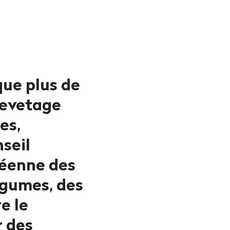
que plus de
revetage
es,
seil
péenne des
légumes, des
e le
r des