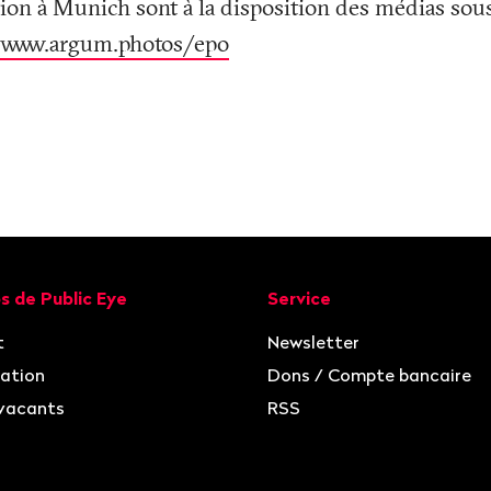
tion à Munich sont à la disposition des médias sou
www.argum.photos/epo
ion
s de Public Eye
Service
t
Newsletter
ation
Dons / Compte bancaire
vacants
RSS