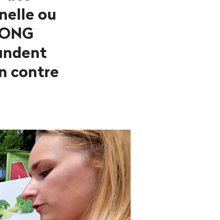
nelle ou
s ONG
andent
on contre