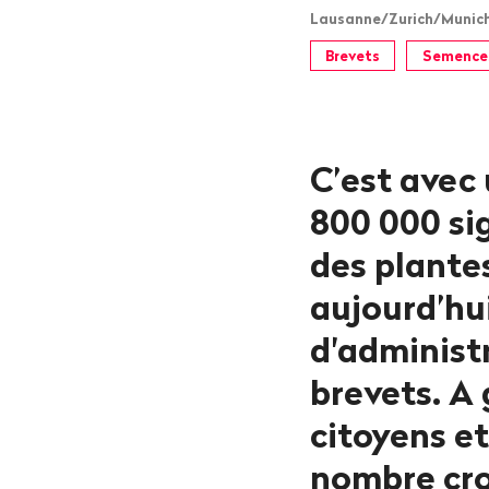
Lausanne/Zurich/Munich, 
Brevets
Semence
C’est avec
800 000 si
des plante
aujourd’hu
d'administ
brevets. A 
citoyens et
nombre cro