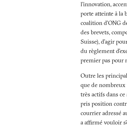
l’innovation, acce
porte atteinte à la
coalition d’ONG d
des brevets, compo
Suisse), d’agir pou
du règlement d’exé
premier pas pour m
Outre les principa
que de nombreux re
très actifs dans c
pris position cont
courrier adressé au
a affirmé vouloir 