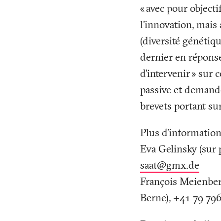
«
avec pour objecti
l’innovation, mais
(diversité génétique
dernier en répons
d’intervenir
» sur 
passive et demande
brevets portant s
Plus d’informatio
Eva Gelinsky (sur 
saat@gmx
.
de
François Meienber
Berne), +41 79 796