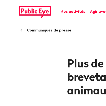
Naviguer
Navigation
sur
rapide
Navigation principale
Nos activités
Agir ave
publiceye.ch
Retour
Communiqués de presse
Plus de
breveta
animau