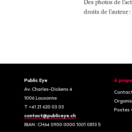
Des photos de l’ac
droits de l’auteur
:
Bas
de
page
Contact
Navigat
Public Eye
À propo
Av. Charles-Dickens 4
Contac
1006
Lausanne
Organis
T
+41 21 620 03 03
Postes 
contact@publiceye.ch
IBAN
: CH64 0900 0000 1001 0813 5