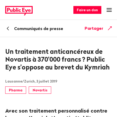
Naviguer
Navigation
sur
rapide
Faire un don
Ouv
publiceye.ch
Retour
Partager
Communiqués de presse
Un traitement anticancéreux de
Novartis à 370’000 francs
? Public
Eye s’oppose au brevet du Kymriah
Lausanne/Zurich, 3 juillet 2019
Pharma
Novartis
Avec son traitement personnalisé contre