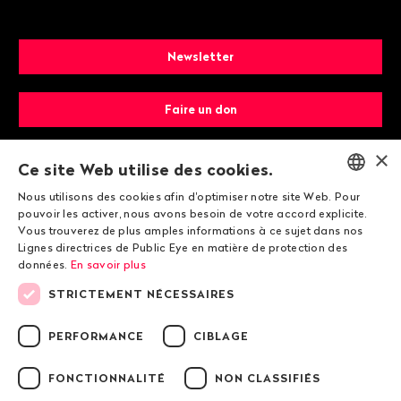
Newsletter
Faire un don
×
Devenir membre
Ce site Web utilise des cookies.
Nous utilisons des cookies afin d'optimiser notre site Web. Pour
ENGLISH
pouvoir les activer, nous avons besoin de votre accord explicite.
Vous trouverez de plus amples informations à ce sujet dans nos
DEUTSCH
Lignes directrices de Public Eye en matière de protection des
données.
En savoir plus
FRANÇAIS
STRICTEMENT NÉCESSAIRES
© 2026 Public Eye
PERFORMANCE
CIBLAGE
FONCTIONNALITÉ
NON CLASSIFIÉS
Mentions légales