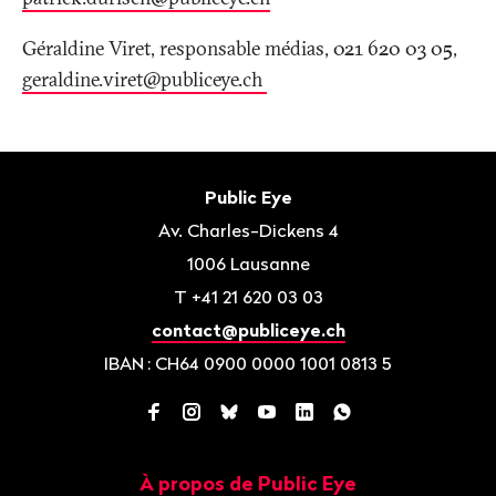
Géraldine Viret, responsable médias, 021 620 03 05,
geraldine.viret@publiceye.ch
Bas
de
Contact
Public Eye
page
Av. Charles-Dickens 4
1006
Lausanne
T
+41 21 620 03 03
contact@publiceye.ch
IBAN
: CH64 0900 0000 1001 0813 5
Facebook
Instagram
Bluesky
YouTube
LinkedIn
WhatsApp
À propos de Public Eye
Navigation