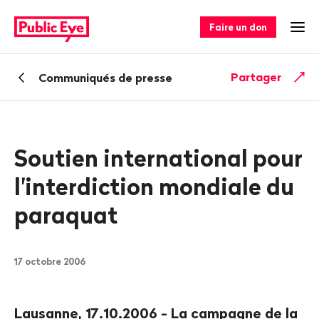
Naviguer
Navigation
sur
rapide
Faire un don
Ouv
publiceye.ch
Retour
Partager
Communiqués de presse
Soutien international pour
l'interdiction mondiale du
paraquat
17 octobre 2006
Lausanne, 17.10.2006 - La campagne de la