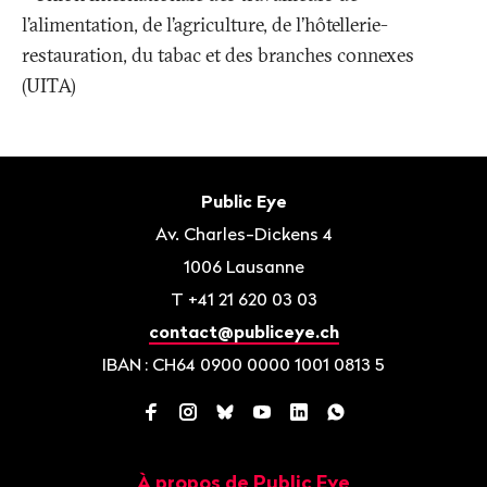
l’alimentation, de l’agriculture, de l’hôtellerie-
restauration, du tabac et des branches connexes
(UITA)
Bas
de
Contact
Public Eye
page
Av. Charles-Dickens 4
1006
Lausanne
T
+41 21 620 03 03
contact@publiceye.ch
IBAN
: CH64 0900 0000 1001 0813 5
Facebook
Instagram
Bluesky
YouTube
LinkedIn
WhatsApp
À propos de Public Eye
Navigation