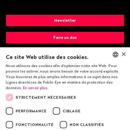
Newsletter
Faire un don
×
Devenir membre
Ce site Web utilise des cookies.
Nous utilisons des cookies afin d'optimiser notre site Web. Pour
ENGLISH
pouvoir les activer, nous avons besoin de votre accord explicite.
Vous trouverez de plus amples informations à ce sujet dans nos
DEUTSCH
Lignes directrices de Public Eye en matière de protection des
données.
En savoir plus
FRANÇAIS
STRICTEMENT NÉCESSAIRES
© 2026 Public Eye
PERFORMANCE
CIBLAGE
FONCTIONNALITÉ
NON CLASSIFIÉS
Mentions légales