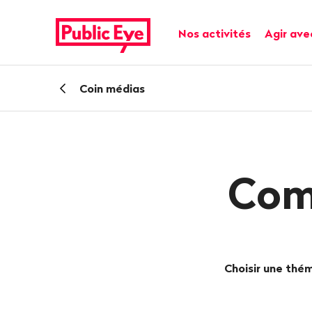
Naviguer
Navigation
sur
rapide
Navigation principale
Nos activités
Agir ave
publiceye.ch
Retour
Coin médias
Com
Choisir une thé