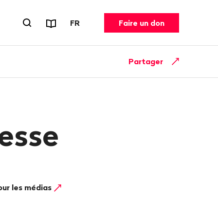
Rapports et dépliants
CHANGER DE LANGUE. LANGUE ACT
FR
Faire un don
Ouvrir le formulaire de recherche
Partager
esse
our les médias