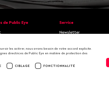
ion
s de Public Eye
Service
t
Newsletter
ation
Dons / Compte bancaire
vacants
RSS
ouvoir les activer, nous avons besoin de votre accord explicite.
gnes directrices de Public Eye en matière de protection des
E
CIBLAGE
FONCTIONNALITÉ