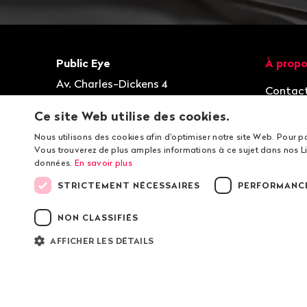
Bas
de
page
Contact
Navigat
Public Eye
À propo
Av. Charles-Dickens 4
Contac
1006
Lausanne
Organis
Ce site Web utilise des cookies.
T
+41 21 620 03 03
Postes 
Nous utilisons des cookies afin d'optimiser notre site Web. Pour p
contact@publiceye.ch
Vous trouverez de plus amples informations à ce sujet dans nos Li
données.
En savoir plus
IBAN
: CH64 0900 0000 1001 0813 5
STRICTEMENT NÉCESSAIRES
PERFORMANC
Facebook
Instagram
Bluesky
YouTube
LinkedIn
WhatsApp
NON CLASSIFIÉS
AFFICHER LES DÉTAILS