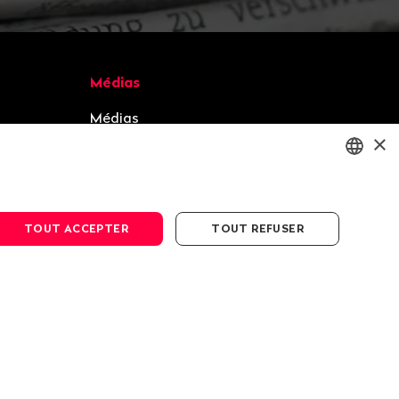
Médias
Médias
×
Communiqués de presse
Galerie photos
ENGLISH
DEUTSCH
TOUT ACCEPTER
TOUT REFUSER
FRANÇAIS