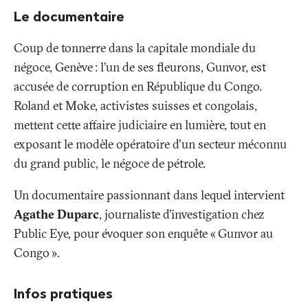
le
Le documentaire
lecteur
YouTube.
Coup de tonnerre dans la capitale mondiale du
Contrôler
négoce, Genève
: l’un de ses fleurons, Gunvor, est
le
lecteur
accusée de corruption en République du Congo.
avec
Roland et Moke, activistes suisses et congolais,
la
touche
mettent cette affaire judiciaire en lumière, tout en
TAB.
exposant le modèle opératoire d'un secteur méconnu
du grand public, le négoce de pétrole.
Un documentaire passionnant dans lequel intervient
Agathe Duparc
, journaliste d'investigation chez
Public Eye, pour évoquer son enquête «
Gunvor au
Congo
».
Infos pratiques