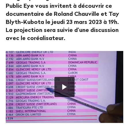
Public Eye vous invitent à découvrir ce
documentaire de Roland Chauville et Tay
Blyth-Kubota le jeudi 23 mars 2023 à 19h.
La projection sera suivie d’une discussion
avec le coréalisateur.
Lancer
la
vidéo
"Genève,
du
pétrole
à
tout
prix_TEASER_EN_SUB".
Appuyer
sur
ENTER
pour
lancer