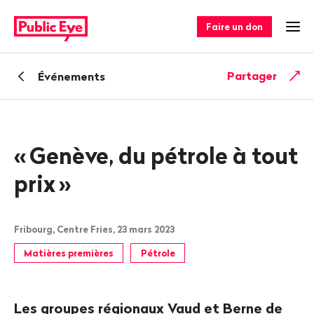
Naviguer
Navigation
sur
rapide
Faire un don
Ouv
publiceye.ch
Retour
Partager
Événements
«
Genève, du pétrole à tout
prix
»
Fribourg, Centre Fries, 23 mars 2023
Matières premières
Pétrole
Les groupes régionaux Vaud et Berne de