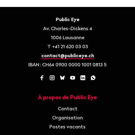
Bas
de
Contact
Public Eye
page
Av. Charles-Dickens 4
1006
Lausanne
T
+41 21 620 03 03
contact@publiceye.ch
IBAN
: CH64 0900 0000 1001 0813 5
Facebook
Instagram
Bluesky
YouTube
LinkedIn
WhatsApp
À propos de Public Eye
Navigation
Contact
Organisation
Postes vacants