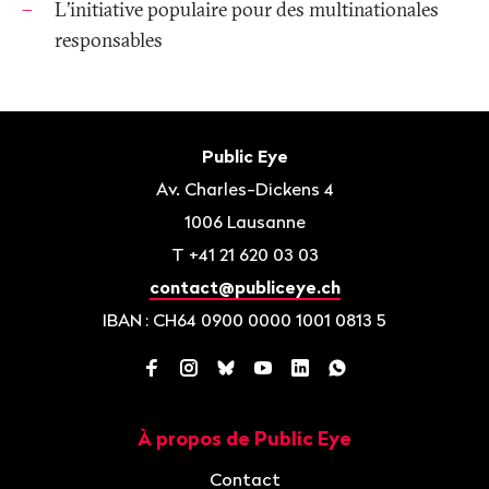
L'initiative populaire pour des multinationales
responsables
Bas
de
Contact
Public Eye
page
Av. Charles-Dickens 4
1006
Lausanne
T
+41 21 620 03 03
contact@publiceye.ch
IBAN
: CH64 0900 0000 1001 0813 5
Facebook
Instagram
Bluesky
YouTube
LinkedIn
WhatsApp
À propos de Public Eye
Navigation
Contact