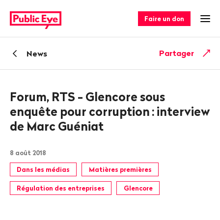
Naviguer
Navigation
sur
rapide
Faire un don
Ouv
publiceye.ch
Retour
Partager
News
Forum, RTS - Glencore sous
enquête pour corruption
: interview
de Marc Guéniat
8 août 2018
Dans les médias
Matières premières
Régulation des entreprises
Glencore