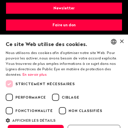
Newsletter
Faire un don
×
Devenir membre
Ce site Web utilise des cookies.
Nous utilisons des cookies afin d'optimiser notre site Web. Pour
ENGLISH
pouvoir les activer, nous avons besoin de votre accord explicite.
Vous trouverez de plus amples informations à ce sujet dans nos
DEUTSCH
Lignes directrices de Public Eye en matière de protection des
données.
En savoir plus
FRANÇAIS
STRICTEMENT NÉCESSAIRES
© 2026 Public Eye
PERFORMANCE
CIBLAGE
FONCTIONNALITÉ
NON CLASSIFIÉS
Mentions légales
Lignes directrices de Public Eye en matière de
AFFICHER LES DÉTAILS
protection des données