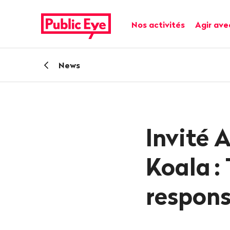
Naviguer
Navigation
sur
rapide
Navigation principale
Nos activités
Agir ave
publiceye.ch
Retour
News
Invité A
Koala
:
respons