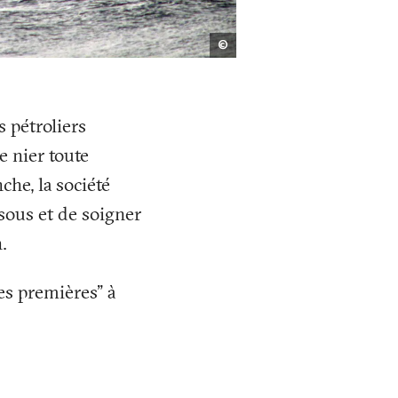
©
©
Fabian
Biasio
s pétroliers
e nier toute
che, la société
 sous et de soigner
.
es premières" à