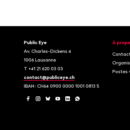
Bas
de
page
Contact
Navigat
Public Eye
À propo
Av. Charles-Dickens 4
Contac
1006
Lausanne
Organis
T
+41 21 620 03 03
Postes 
contact@publiceye.ch
IBAN
: CH64 0900 0000 1001 0813 5
Facebook
Instagram
Bluesky
YouTube
LinkedIn
WhatsApp