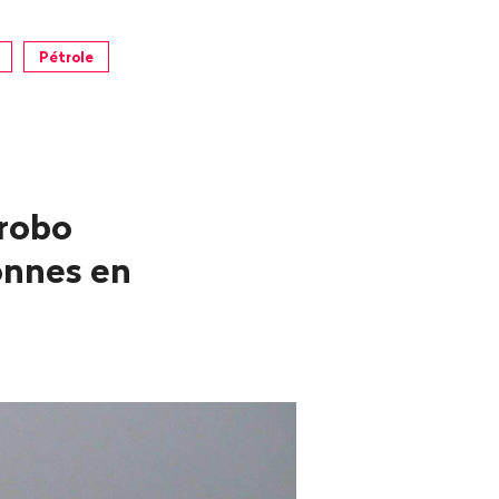
Pétrole
Probo
onnes en