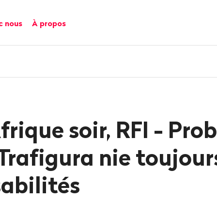
c nous
À propos
frique soir, RFI - Pro
 Trafigura nie toujour
abilités