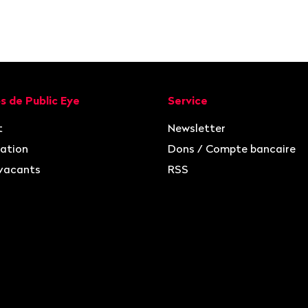
ion
s de Public Eye
Service
t
Newsletter
ation
Dons / Compte bancaire
vacants
RSS