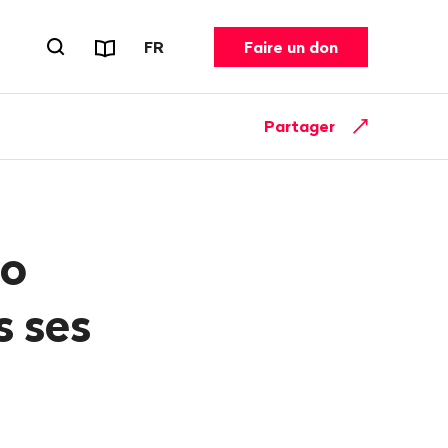
Rapports et dépliants
CHANGER DE LANGUE. LANGUE ACT
FR
Faire un don
Ouvrir le formulaire de recherche
Partager
bo
s ses