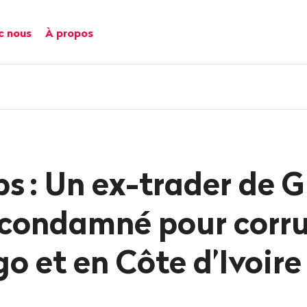
c nous
À propos
ps
: Un ex-trader de 
 condamné pour corr
o et en Côte d’Ivoire