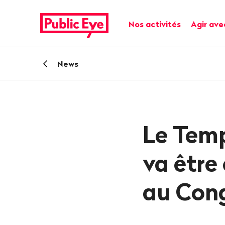
Naviguer
Navigation
sur
rapide
Navigation principale
Nos activités
Agir ave
publiceye.ch
Retour
News
Le Tem
va être
au Cong