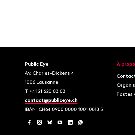
Bas
de
page
Contact
Navigat
Public Eye
À propo
Av. Charles-Dickens 4
Contac
1006
Lausanne
Organis
T
+41 21 620 03 03
Postes 
contact@publiceye.ch
IBAN
: CH64 0900 0000 1001 0813 5
Facebook
Instagram
Bluesky
YouTube
LinkedIn
WhatsApp