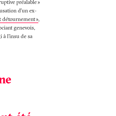
ruptive préalable
»
cusation d’un ex-
et détournement
»
,
ociant genevois,
i à l’insu de sa
une