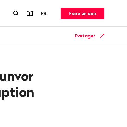
Rapports et dépliants
CHANGER DE LANGUE. LANGUE ACT
FR
Faire un don
Ouvrir le formulaire de recherche
Partager
Gunvor
uption