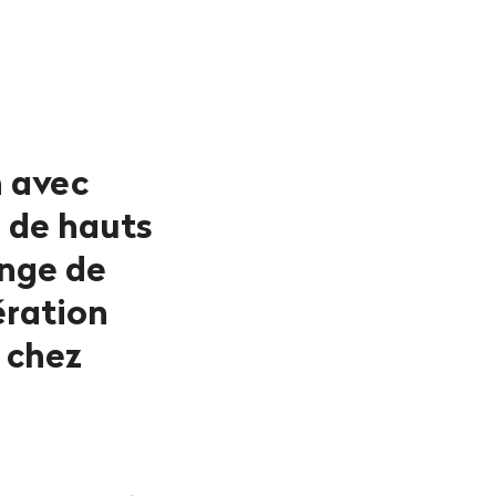
n avec
à de hauts
ange de
ération
 chez