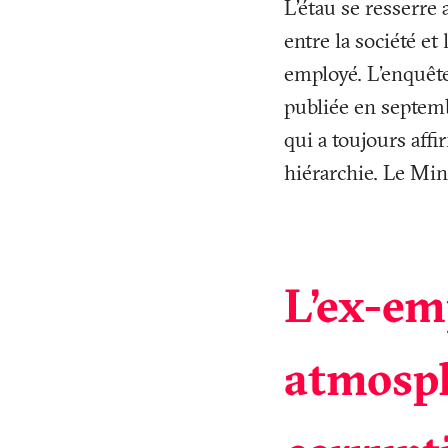
L’étau se resserre
entre la société et
employé. L'enquêt
publiée en septemb
qui a toujours affi
hiérarchie. Le Min
L’ex-em
atmosph