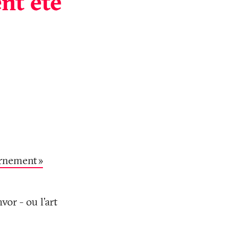
nt été
urnement
»
or - ou l'art