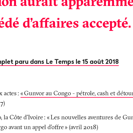
ion aurait apparemme
dé d’affaires accepté.
omplet paru dans Le Temps le 15 août 2018
x actes
:
«
Gunvor au Congo - pétrole, cash et déto
7)
 la Côte d’Ivoire
: «
Les nouvelles aventures de Gunv
rgo avant un appel d'offre
» (avril 2018)