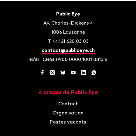
Bas
de
Contact
Public Eye
page
Av. Charles-Dickens 4
1006
Lausanne
T
+41 21 620 03 03
contact@publiceye.ch
IBAN
: CH64 0900 0000 1001 0813 5
Facebook
Instagram
Bluesky
YouTube
LinkedIn
WhatsApp
À propos de Public Eye
Navigation
Contact
Organisation
Postes vacants