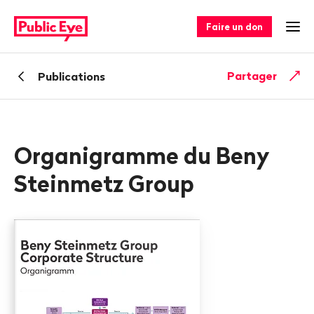
Naviguer
Navigation
sur
rapide
Faire un don
Ouv
publiceye.ch
Retour
Partager
Publications
Organigramme du Beny
Steinmetz Group