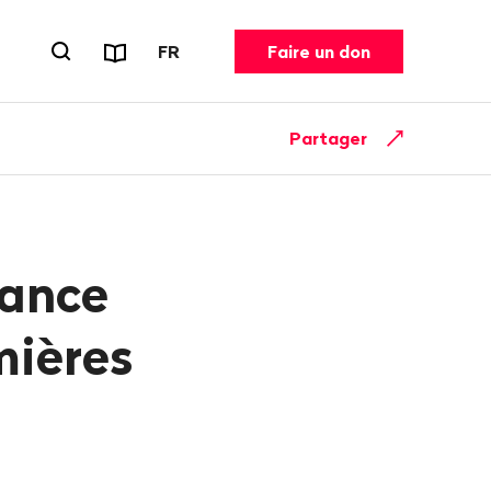
Rapports et dépliants
CHANGER DE LANGUE. LANGUE ACT
FR
Faire un don
Ouvrir le formulaire de recherche
Partager
lance
mières