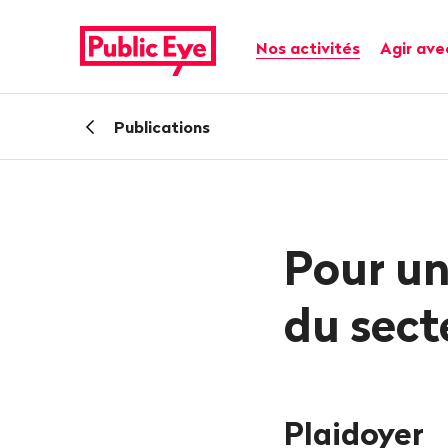
Naviguer
Navigation
sur
rapide
Navigation principale
Nos activités
Agir ave
publiceye.ch
Retour
Publications
Pour un
du sect
Plaidoyer