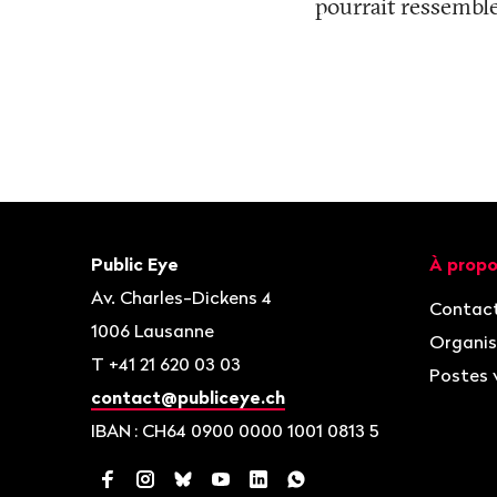
pourrait ressemble
Bas
de
page
Contact
Navigat
Public Eye
À propo
Av. Charles-Dickens 4
Contac
1006
Lausanne
Organis
T
+41 21 620 03 03
Postes 
contact@publiceye.ch
IBAN
: CH64 0900 0000 1001 0813 5
Facebook
Instagram
Bluesky
YouTube
LinkedIn
WhatsApp