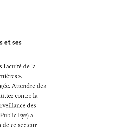
s et ses
l’acuité de la
emières
».
agée. Attendre des
utter contre la
rveillance des
Public Eye) a
n de ce secteur