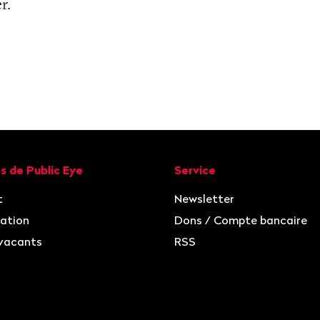
r.
ion
s de Public Eye
Service
t
Newsletter
ation
Dons / Compte bancaire
vacants
RSS