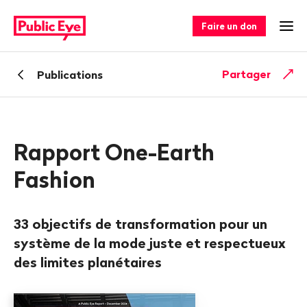
Naviguer
Navigation
sur
rapide
Faire un don
Ouv
publiceye.ch
Retour
Partager
Publications
Rapport One-Earth
Fashion
33 objectifs de transformation pour un
système de la mode juste et respectueux
des limites planétaires