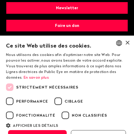
Newsletter
Faire un don
×
Devenir membre
Ce site Web utilise des cookies.
Nous utilisons des cookies afin d'optimiser notre site Web. Pour
ENGLISH
pouvoir les activer, nous avons besoin de votre accord explicite.
Vous trouverez de plus amples informations à ce sujet dans nos
DEUTSCH
Lignes directrices de Public Eye en matière de protection des
données.
En savoir plus
FRANÇAIS
STRICTEMENT NÉCESSAIRES
© 2026 Public Eye
PERFORMANCE
CIBLAGE
FONCTIONNALITÉ
NON CLASSIFIÉS
Mentions légales
Lignes directrices de Public Eye en matière de
AFFICHER LES DÉTAILS
protection des données