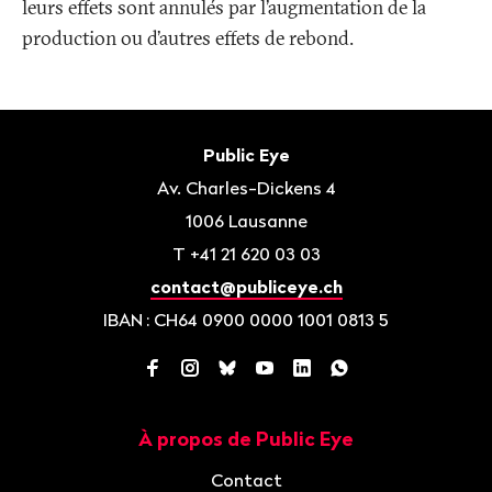
leurs effets sont annulés par l’augmentation de la
production ou d’autres effets de rebond.
Bas
de
Contact
Public Eye
page
Av. Charles-Dickens 4
1006
Lausanne
T
+41 21 620 03 03
contact@publiceye.ch
IBAN
: CH64 0900 0000 1001 0813 5
Facebook
Instagram
Bluesky
YouTube
LinkedIn
WhatsApp
À propos de Public Eye
Navigation
Contact