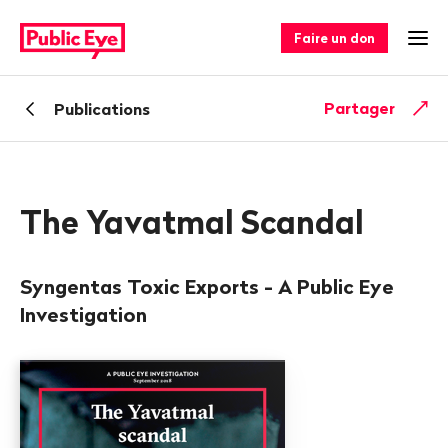
Naviguer
Navigation
sur
rapide
Faire un don
Ouv
publiceye.ch
Retour
Partager
Publications
The Yavatmal Scandal
Syngentas Toxic Exports - A Public Eye
Investigation