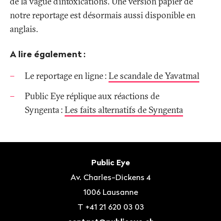
de la vague d’intoxications. Une version papier de
notre reportage est désormais aussi disponible en
anglais.
A lire également
:
Le reportage en ligne
:
Le scandale de Yavatmal
Public Eye réplique aux réactions de
Syngenta
:
Les faits alternatifs de Syngenta
Bas
de
Contact
Public Eye
page
Av. Charles-Dickens 4
1006
Lausanne
T
+41 21 620 03 03