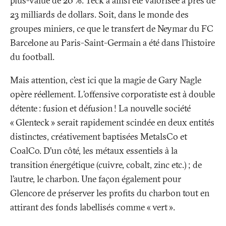
plus-value de 20
%. Teck a ainsi été valorisée à près de
23 milliards de dollars. Soit, dans le monde des
groupes miniers, ce que le transfert de Neymar du FC
Barcelone au Paris-Saint-Germain a été dans l’histoire
du football.
Mais attention, c’est ici que la magie de Gary Nagle
opère réellement. L'offensive corporatiste est à double
détente
: fusion et défusion
! La nouvelle société
«
Glenteck
» serait rapidement scindée en deux entités
distinctes, créativement baptisées MetalsCo et
CoalCo. D’un côté, les métaux essentiels à la
transition énergétique (cuivre, cobalt, zinc etc.)
; de
l’autre, le charbon. Une façon également pour
Glencore de préserver les profits du charbon tout en
attirant des fonds labellisés comme «
vert
».