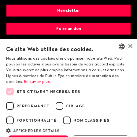
Newsletter
Faire un don
×
Devenir membre
Ce site Web utilise des cookies.
Nous utilisons des cookies afin d'optimiser notre site Web. Pour
ENGLISH
pouvoir les activer, nous avons besoin de votre accord explicite.
Vous trouverez de plus amples informations à ce sujet dans nos
DEUTSCH
Lignes directrices de Public Eye en matière de protection des
données.
En savoir plus
FRANÇAIS
STRICTEMENT NÉCESSAIRES
© 2026 Public Eye
PERFORMANCE
CIBLAGE
FONCTIONNALITÉ
NON CLASSIFIÉS
Mentions légales
Lignes directrices de Public Eye en matière de
AFFICHER LES DÉTAILS
protection des données