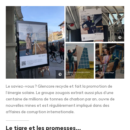
Cynt
©
Illi
Oliver
©
Classen
Le saviez-vous
? Glencore recycle et fait la promotion de
l’énergie solaire. Le groupe zougois extrait aussi plus d’une
centaine de millions de tonnes de charbon par an, ouvre de
nouvelles mines et est régulièrement impliqué dans des
affaires de corruption internationale.
Le tigre et les promesses...