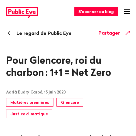
Naviguer
Navigation
sur
rapide
S'abonner au blog
Ouv
publiceye.ch
Retour
Partager
Le regard de Public Eye
Pour Glencore, roi du
charbon
: 1+1 = Net Zero
Adrià Budry Carbó, 15 juin 2023
Matières premières
Glencore
Justice climatique