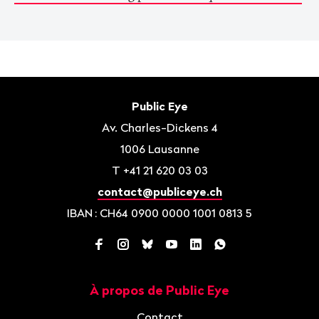
Bas
de
Contact
Public Eye
page
Av. Charles-Dickens 4
1006
Lausanne
T
+41 21 620 03 03
contact@publiceye.ch
IBAN
: CH64 0900 0000 1001 0813 5
Facebook
Instagram
Bluesky
YouTube
LinkedIn
WhatsApp
À propos de Public Eye
Navigation
Contact