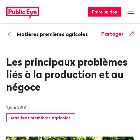
Naviguer
Navigation
sur
rapide
Faire un don
Ouv
publiceye.ch
Retour
Partager
Matières premières agricoles
Les principaux problèmes
liés à la production et au
négoce
1 juin 2019
Matières premières agricoles