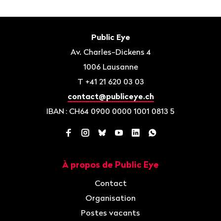
Bas
de
Contact
Public Eye
page
Av. Charles-Dickens 4
1006
Lausanne
T
+41 21 620 03 03
contact@publiceye.ch
IBAN
: CH64 0900 0000 1001 0813 5
Facebook
Instagram
Bluesky
YouTube
LinkedIn
WhatsApp
À propos de Public Eye
Navigation
Contact
Organisation
Postes vacants