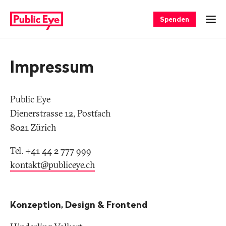
Navigieren
Schnellnavigation
auf
Spenden
Men
publiceye.ch
Impressum
Public Eye
Dienerstrasse 12, Postfach
8021 Zürich
Tel. +41 44 2 777 999
kontakt@publiceye
.
ch
Konzeption, Design & Frontend