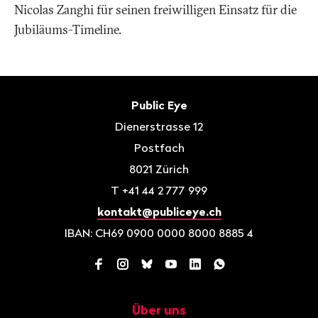
Nicolas Zanghi für seinen freiwilligen Einsatz für die
Jubiläums-Timeline.
Fusszeile
Kontakt
Public Eye
Dienerstrasse 12
Postfach
8021
Zürich
T
+41 44 2 777 999
kontakt@publiceye.ch
IBAN: CH69 0900 0000 8000 8885 4
Facebook
Instagram
Bluesky
YouTube
LinkedIn
WhatsApp
Über uns
Navigation