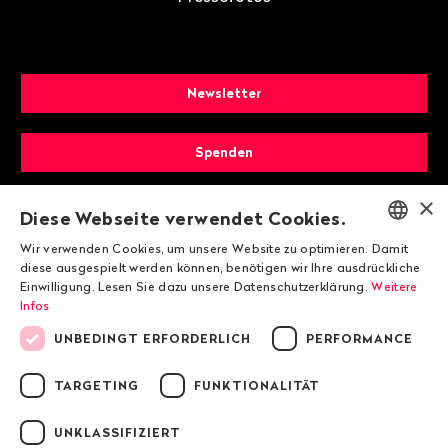
Newsletter
Spenden
×
Mitglied werden
Diese Webseite verwendet Cookies.
Wir verwenden Cookies, um unsere Website zu optimieren. Damit
ENGLISH
diese ausgespielt werden können, benötigen wir Ihre ausdrückliche
Einwilligung. Lesen Sie dazu unsere Datenschutzerklärung.
Weitere
DEUTSCH
Infos
FRANÇAIS
UNBEDINGT ERFORDERLICH
PERFORMANCE
TARGETING
FUNKTIONALITÄT
© 2026 Public Eye
UNKLASSIFIZIERT