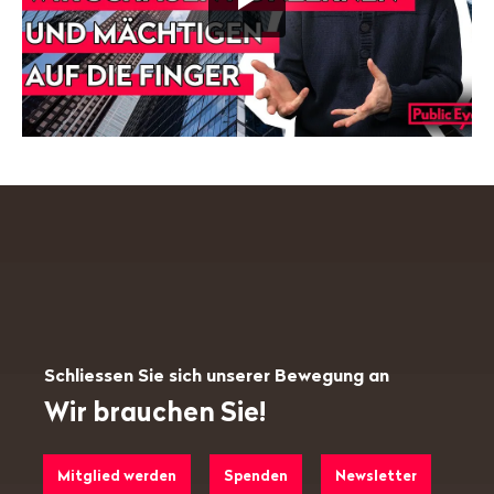
NGO
die
Mächtigen
herausfordert
#Podcast"
abspielen.
ENTER
drücken,
um
den
YouTube-
Player
zu
starten.
Player
mit
TABs
Schliessen Sie sich unserer Bewegung an
steuern
Wir brauchen Sie!
Mitglied werden
Spenden
Newsletter