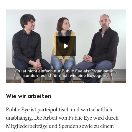
Video
"Public
Eye
-
Globale
Gerechtigkeit
beginnt
bei
uns"
abspielen.
ENTER
drücken,
um
den
YouTube-
Wie wir arbeiten
Player
zu
Public Eye ist parteipolitisch und wirtschaftlich
starten.
unabhängig. Die Arbeit von Public Eye wird durch
Player
mit
Mitgliederbeiträge und Spenden sowie zu einem
TABs