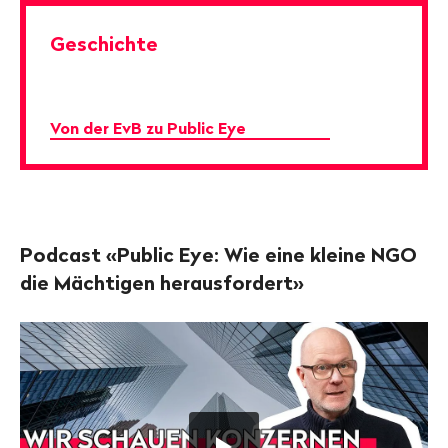
Geschichte
Von der EvB zu Public Eye
Podcast «Public Eye: Wie eine kleine NGO
die Mächtigen herausfordert»
Video
"Public
Eye:
Wie
eine
kleine