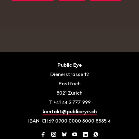
Fusszeile
Kontakt
Public Eye
Dienerstrasse 12
Postfach
8021
Zürich
T
+41 44 2 777 999
kontakt@publiceye.ch
IBAN: CH69 0900 0000 8000 8885 4
Facebook
Instagram
Bluesky
YouTube
LinkedIn
WhatsApp