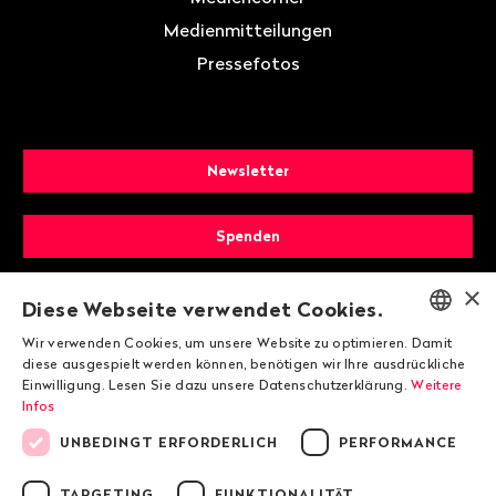
Medienmitteilungen
Pressefotos
Newsletter
Spenden
×
Mitglied werden
Diese Webseite verwendet Cookies.
Wir verwenden Cookies, um unsere Website zu optimieren. Damit
ENGLISH
diese ausgespielt werden können, benötigen wir Ihre ausdrückliche
Einwilligung. Lesen Sie dazu unsere Datenschutzerklärung.
Weitere
DEUTSCH
Infos
FRANÇAIS
UNBEDINGT ERFORDERLICH
PERFORMANCE
TARGETING
FUNKTIONALITÄT