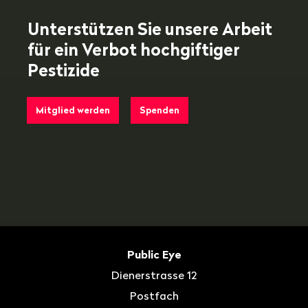
Unterstützen Sie unsere Arbeit
für ein Verbot hochgiftiger
Pestizide
Mitglied werden
Spenden
Fusszeile
Kontakt
Public Eye
Dienerstrasse 12
Postfach