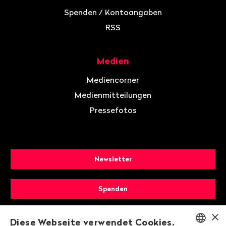
Spenden / Kontoangaben
RSS
Medien
Mediencorner
Medienmitteilungen
Pressefotos
Newsletter
Spenden
×
Mitglied werden
Diese Webseite verwendet Cookies.