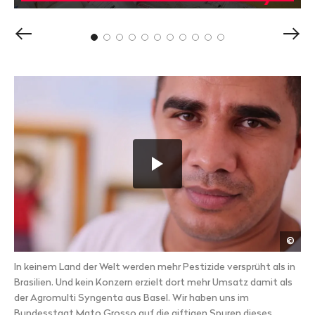
Vorheriger
Näch
Inhalt
Inhal
anzeigen
anze
Video
"Im
Reich
der
Agrobarone:
eine
Reportage
von
Public
Eye"
abspielen.
ENTER
Publ
©
Eye
drücken,
um
In keinem Land der Welt werden mehr Pestizide versprüht als in
den
Brasilien. Und kein Konzern erzielt dort mehr Umsatz damit als
YouTube-
der Agromulti Syngenta aus Basel. Wir haben uns im
Player
Bundesstaat Mato Grosso auf die giftigen Spuren dieses