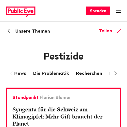
Navigieren
Schnellnavigation
auf
Spenden
Men
publiceye.ch
Zurück
Teilen
Unsere Themen
zu
Pestizide
News
Die Problematik
Recherchen
Publika
Standpunkt
Florian Blumer
Syngenta für die Schweiz am
Klimagipfel: Mehr Gift braucht der
Planet