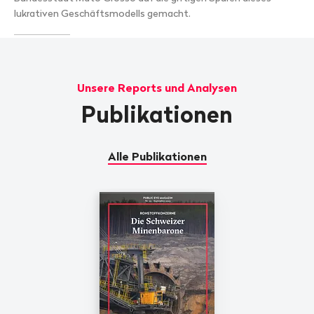
zu
lukrativen Geschäftsmodells gemacht.
starten.
Player
mit
TABs
steuern
Unsere Reports und Analysen
Publikationen
Alle Publikationen