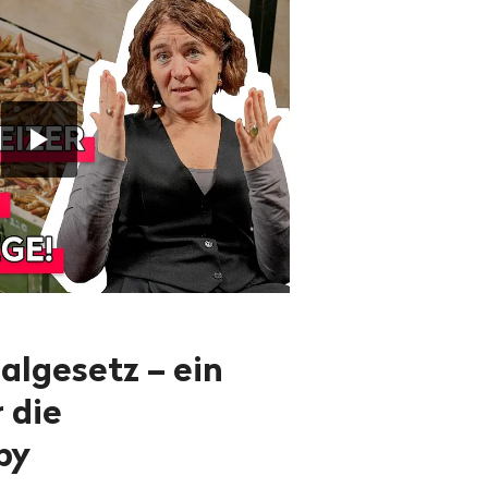
algesetz – ein
 die
by