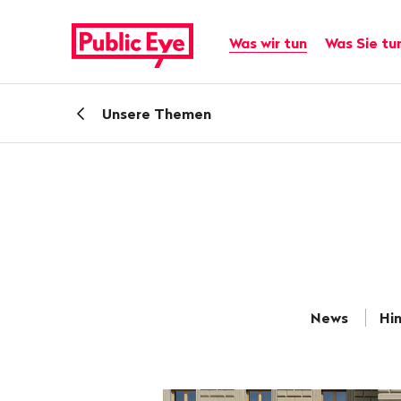
Navigieren
Schnellnavigation
auf
Hauptnavigation
Was wir tun
Was Sie tu
publiceye.ch
Zurück
Unsere Themen
zu
News
Hi