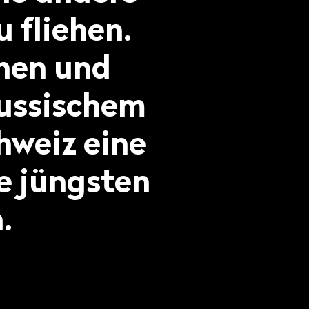
 fliehen.
hen und
russischem
hweiz eine
e jüngsten
.