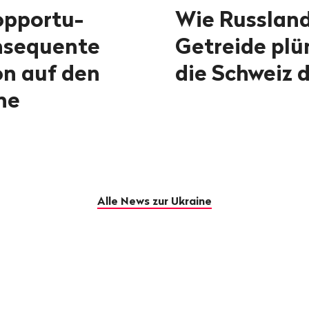
opportu­
Wie Russland
onsequente
Getreide plü
on auf den
die Schweiz 
ne
Alle News zur Ukraine