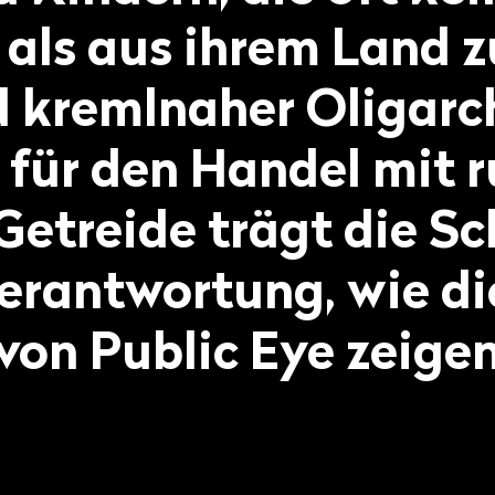
als aus ihrem Land zu
d kremlnaher Oligarc
 für den Handel mit 
Getreide trägt die Sc
erantwortung, wie di
von Public Eye zeigen