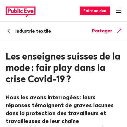
Naviguer
Navigation
sur
rapide
Faire un don
Ouv
publiceye.ch
Retour
Partager
Industrie textile
Les enseignes suisses de la
mode
: fair play dans la
crise Covid-19
?
Nous les avons interrogées
: leurs
réponses témoignent de graves lacunes
dans la protection des travailleurs et
travailleuses de leur chaîne