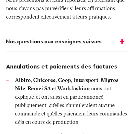
nous n’avons pas pu vérifier si leurs affirmations
correspondent effectivement à leurs pratiques.
Plus
d'informations
Nos questions aux enseignes suisses
-
Afficher
les
détails
Annulations et paiements des factures
Albiro
,
Chicorée
,
Coop
,
Intersport
,
Migros
,
Nile
,
Remei SA
et
Workfashion
nous ont
expliqué, et ont aussi en partie annoncé
publiquement, qu’elles n’annuleraient aucune
commande et qu’elles paieraient leurs commandes
déjà en cours de production.