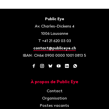
Bas
de
Contact
Public Eye
page
Av. Charles-Dickens 4
1006
Lausanne
T
+41 21 620 03 03
contact@publiceye.ch
IBAN
: CH64 0900 0000 1001 0813 5
Facebook
Instagram
Bluesky
YouTube
LinkedIn
WhatsApp
À propos de Public Eye
Navigation
Contact
Organisation
Postes vacants