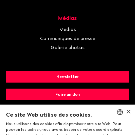
Médias
Médias
Communiqués de presse
Galerie photos
Newsletter
Faire un don
×
Devenir membre
Ce site Web utilise des cookies.
Nous utilisons des cookies afin d'optimiser notre site Web. Pour
ENGLISH
pouvoir les activer, nous avons besoin de votre accord explicite.