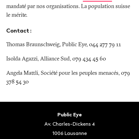
mandaté par nos organisations. La population suisse
le mérite.
Contact
:
Thomas Braunschweig, Public Eye, 044 277 79 11
Isolda Agazzi, Alliance Sud, 079 434 45 60
Angela Mattli, Société pour les peuples menacés, 079
378 54 30
Bas
de
Contact
Public Eye
page
Av. Charles-Dickens 4
1006
Lausanne