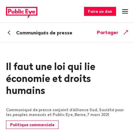
Naviguer
Navigation
sur
rapide
Faire un don
Ouv
publiceye.ch
Retour
Partager
Communiqués de presse
Il faut une loi qui lie
économie et droits
humains
Communiqué de presse conjoint d'Alliance Sud, Société pour
les peuples menacés et Public Eye, Berne, 7 mars 2021
Politique commerciale