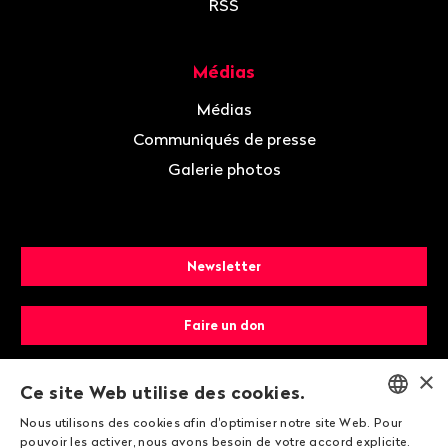
RSS
Médias
Médias
Communiqués de presse
Galerie photos
Newsletter
Faire un don
×
Devenir membre
Ce site Web utilise des cookies.
Nous utilisons des cookies afin d'optimiser notre site Web. Pour
ENGLISH
pouvoir les activer, nous avons besoin de votre accord explicite.