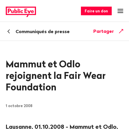
Naviguer
Navigation
sur
rapide
Faire un don
Ouv
publiceye.ch
Retour
Partager
Communiqués de presse
Mammut et Odlo
rejoignent la Fair Wear
Foundation
1 octobre 2008
Lausanne, 01.10.2008 - Mammut et Odlo,