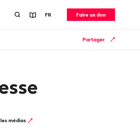
Rapports et dépliants
CHANGER DE LANGUE. LANGUE ACT
FR
Faire un don
Ouvrir le formulaire de recherche
Partager
esse
 les médias