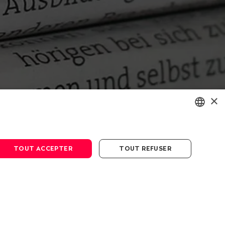
×
ENGLISH
DEUTSCH
TOUT ACCEPTER
TOUT REFUSER
FRANÇAIS
Médias
Médias
Communiqués de presse