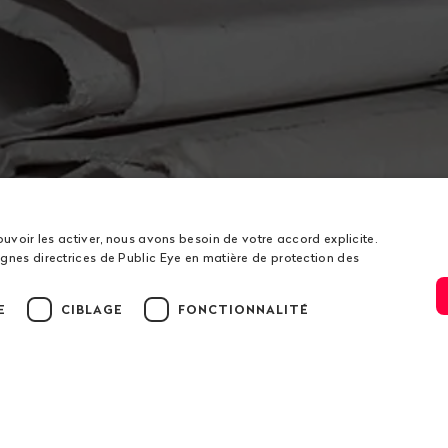
ouvoir les activer, nous avons besoin de votre accord explicite.
gnes directrices de Public Eye en matière de protection des
E
CIBLAGE
FONCTIONNALITÉ
ion
s de Public Eye
Service
t
Newsletter
ation
Dons / Compte bancaire