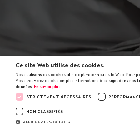
Ce site Web utilise des cookies.
Nous utilisons des cookies afin d'optimiser notre site Web. Pour p
Vous trouverez de plus amples informations à ce sujet dans nos Li
données.
En savoir plus
STRICTEMENT NÉCESSAIRES
PERFORMANC
Bas
de
NON CLASSIFIÉS
page
Contact
Navigat
Public Eye
À propo
AFFICHER LES DÉTAILS
Av. Charles-Dickens 4
Contac
1006
Lausanne
Organis