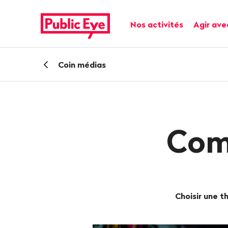
Naviguer
Navigation
sur
rapide
Navigation principale
Nos activités
Agir ave
publiceye.ch
Retour
Coin médias
Com
Choisir une 