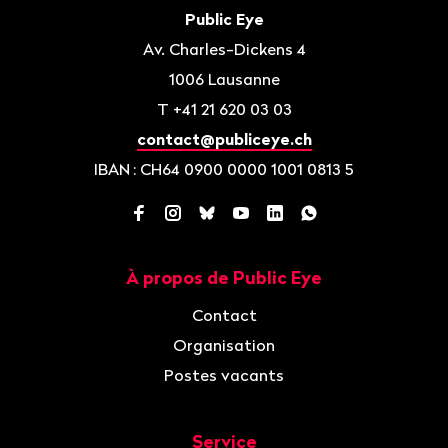
de
Contact
Public Eye
page
Av. Charles-Dickens 4
1006
Lausanne
T
+41 21 620 03 03
contact@publiceye.ch
IBAN
: CH64 0900 0000 1001 0813 5
Facebook
Instagram
Bluesky
YouTube
LinkedIn
WhatsApp
À propos de Public Eye
Navigation
Contact
Organisation
Postes vacants
Service