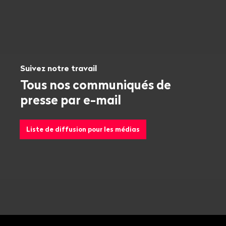
Suivez notre travail
Tous nos communiqués de
presse par e-mail
Liste de diffusion pour les médias
Bas