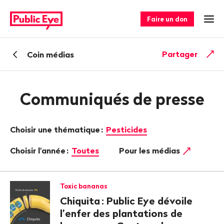
Naviguer
Navigation
sur
rapide
Faire un don
Ouv
publiceye.ch
Retour
Partager
Coin médias
Communiqués de presse
Choisir une thématique
:
Pesticides
Choisir l'année
:
Toutes
Pour les médias
Toxic bananas
Chiquita
: Public Eye dévoile
l’enfer des plantations de