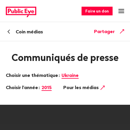
Naviguer
Navigation
sur
rapide
Faire un don
Ouv
publiceye.ch
Retour
Partager
Coin médias
Communiqués de presse
Choisir une thématique
:
Ukraine
Choisir l'année
:
2015
Pour les médias