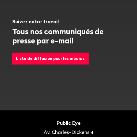
Suivez notre travail
Tous nos communiqués de
presse par e-mail
Liste de diffusion pour les médias
Bas
de
Contact
Public Eye
page
Av. Charles-Dickens 4