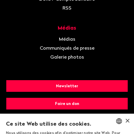
RSS
Médias
Médias
Communiqués de presse
Galerie photos
Newsletter
Faire un don
×
Devenir membre
Ce site Web utilise des cookies.
Nous utilisons des cookies afin d'optimiser notre site Web. Pour