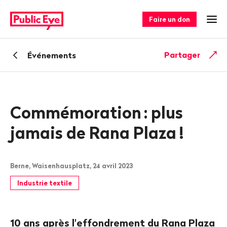
Naviguer
Navigation
sur
rapide
Faire un don
Ouv
publiceye.ch
Retour
Partager
Événements
Commémoration
: plus
jamais de Rana Plaza
!
Berne, Waisenhausplatz, 24 avril 2023
Industrie textile
10 ans après l'effondrement du Rana Plaza