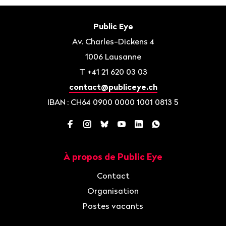
Bas
de
Contact
Public Eye
page
Av. Charles-Dickens 4
1006
Lausanne
T
+41 21 620 03 03
contact@publiceye.ch
IBAN
: CH64 0900 0000 1001 0813 5
Facebook
Instagram
Bluesky
YouTube
LinkedIn
WhatsApp
À propos de Public Eye
Navigation
Contact
Organisation
Postes vacants