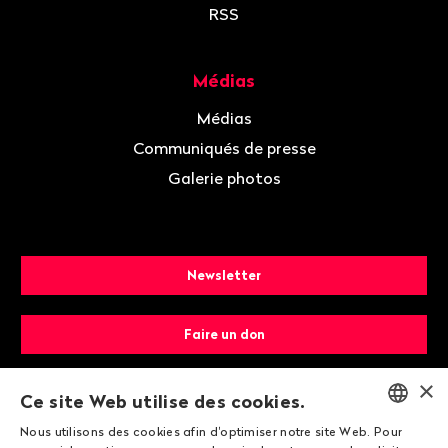
RSS
Médias
Médias
Communiqués de presse
Galerie photos
Newsletter
Faire un don
×
Devenir membre
Ce site Web utilise des cookies.
Nous utilisons des cookies afin d'optimiser notre site Web. Pour
ENGLISH