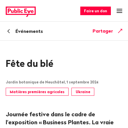
Naviguer
Navigation
sur
rapide
Faire un don
Ouv
publiceye.ch
Retour
Partager
Événements
Fête du blé
Jardin botanique de Neuchâtel, 1 septembre 2024
Matières premières agricoles
Ukraine
Journée festive dans le cadre de
l'exposition «
Business Plantes. La vraie