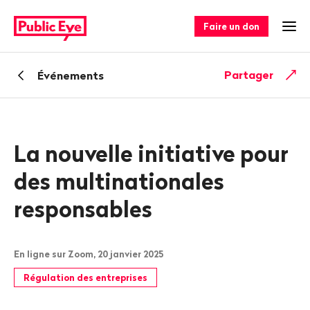
Naviguer
Navigation
sur
rapide
Faire un don
Ouv
publiceye.ch
Retour
Partager
Événements
La nouvelle initiative pour
des multinationales
responsables
En ligne sur Zoom, 20 janvier 2025
Régulation des entreprises