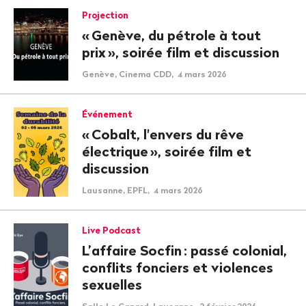
Projection
«
Genève, du pétrole à tout
prix
», soirée film et discussion
Genève, Cinema CDD, 4 mars 2026
Événement
«
Cobalt, l'envers du rêve
électrique
», soirée film et
discussion
Lausanne, EPFL, 4 mars 2026
Live Podcast
L’affaire Socfin
: passé colonial,
conflits fonciers et violences
sexuelles