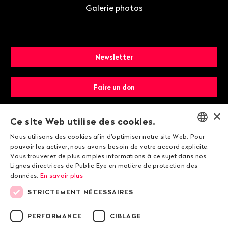
Galerie photos
Newsletter
Faire un don
×
Devenir membre
Ce site Web utilise des cookies.
Nous utilisons des cookies afin d'optimiser notre site Web. Pour
ENGLISH
pouvoir les activer, nous avons besoin de votre accord explicite.
Vous trouverez de plus amples informations à ce sujet dans nos
DEUTSCH
Lignes directrices de Public Eye en matière de protection des
données.
En savoir plus
FRANÇAIS
STRICTEMENT NÉCESSAIRES
© 2026 Public Eye
PERFORMANCE
CIBLAGE