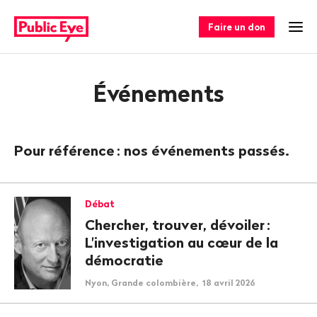
Naviguer
Navigation
sur
rapide
Faire un don
Ouv
publiceye.ch
Événements
Pour référence
: nos événements passés.
Débat
Chercher, trouver, dévoiler
:
L'investigation au cœur de la
démocratie
Nyon, Grande colombière, 18 avril 2026