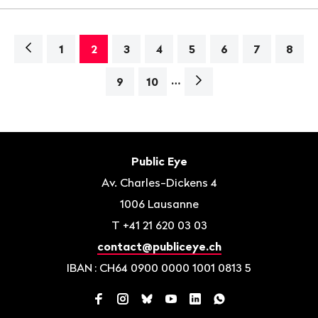
Navigation
1
2
3
4
5
6
7
8
…
Page
9
10
suivante>
Bas
de
Contact
Public Eye
page
Av. Charles-Dickens 4
1006
Lausanne
T
+41 21 620 03 03
contact@publiceye.ch
IBAN
: CH64 0900 0000 1001 0813 5
Facebook
Instagram
Bluesky
YouTube
LinkedIn
WhatsApp