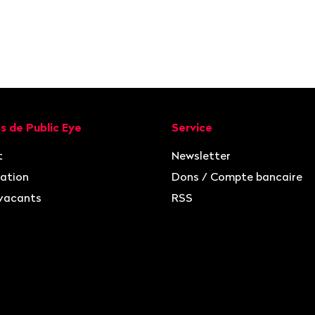
ion
s de Public Eye
Service
t
Newsletter
ation
Dons / Compte bancaire
vacants
RSS