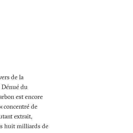
vers de la
e. Dénué du
harbon est encore
«
concentré de
utant extrait,
s huit milliards de