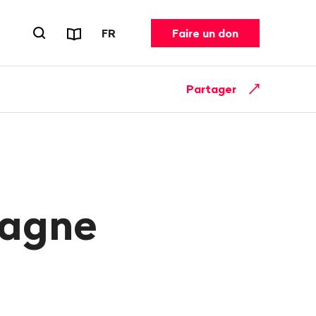
Rapports et dépliants
CHANGER DE LANGUE. LANGUE ACT
FR
Faire un don
Ouvrir le formulaire de recherche
Partager
tagne