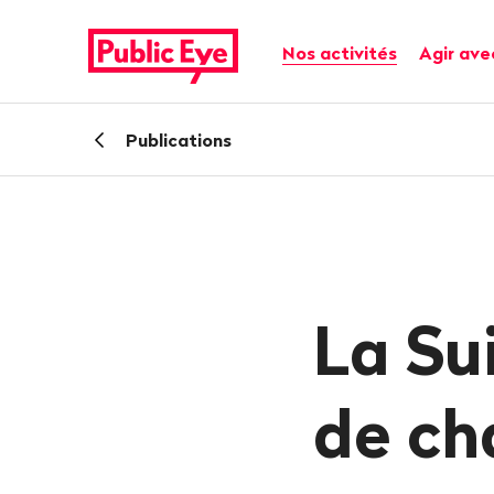
Naviguer
Navigation
sur
rapide
Navigation principale
Nos activités
Agir ave
publiceye.ch
Retour
Publications
La Su
de ch