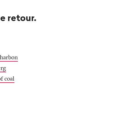
e retour.
charbon
erg
f coal