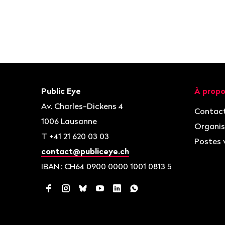
Bas
de
page
Contact
Navigat
Public Eye
À propo
Av. Charles-Dickens 4
Contac
1006
Lausanne
Organis
T
+41 21 620 03 03
Postes 
contact@publiceye.ch
IBAN
: CH64 0900 0000 1001 0813 5
Facebook
Instagram
Bluesky
YouTube
LinkedIn
WhatsApp