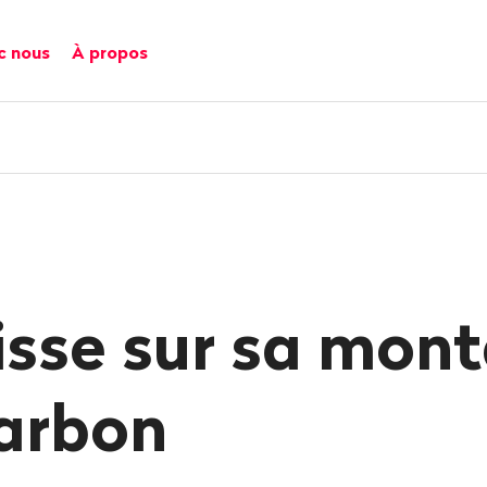
c nous
À propos
isse sur sa mon
arbon