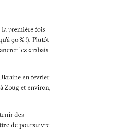
 la première fois
qu’à 90
%
!). Plutôt
ancrer les «
rabais
’Ukraine en février
 à Zoug et environ,
tenir des
ttre de poursuivre