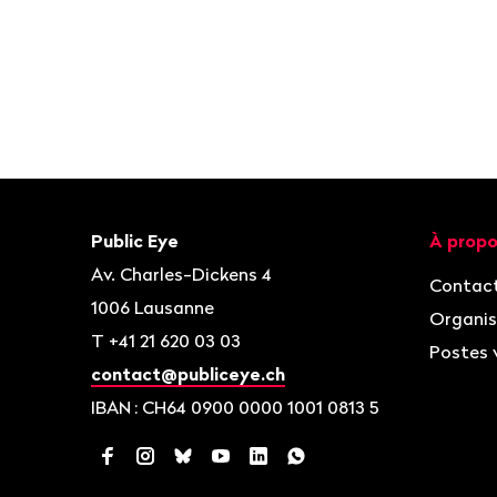
Bas
de
page
Contact
Navigat
Public Eye
À propo
Av. Charles-Dickens 4
Contac
1006
Lausanne
Organis
T
+41 21 620 03 03
Postes 
contact@publiceye.ch
IBAN
: CH64 0900 0000 1001 0813 5
Facebook
Instagram
Bluesky
YouTube
LinkedIn
WhatsApp