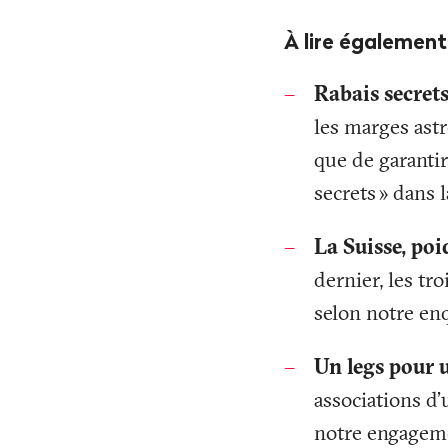
À lire égalemen
Rabais secrets
les marges ast
que de garantir
secrets
» dans l
La Suisse, poi
dernier, les tr
selon notre en
Un legs pour 
associations d
notre engageme