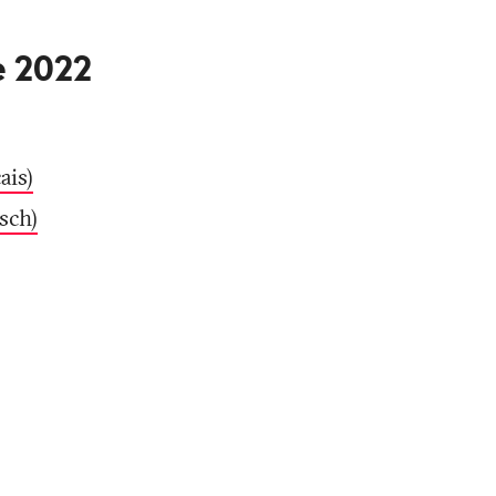
e 2022
ais)
sch)