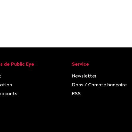
ion
s de Public Eye
Service
t
Newsletter
ation
Dons / Compte bancaire
vacants
RSS