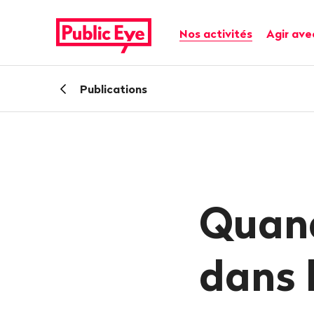
Naviguer
Navigation
sur
rapide
Navigation principale
Nos activités
Agir ave
publiceye.ch
Retour
Publications
Quand
dans 