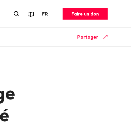
Rapports et dépliants
CHANGER DE LANGUE. LANGUE ACT
FR
Faire un don
Ouvrir le formulaire de recherche
Partager
ge
lé