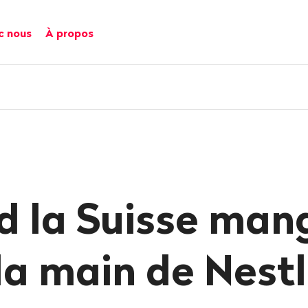
c nous
À propos
 la Suisse man
la main de Nest