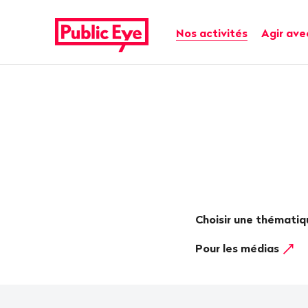
Naviguer
Navigation
sur
rapide
Navigation principale
Nos activités
Agir ave
publiceye.ch
Choisir une thématiq
Pour les médias