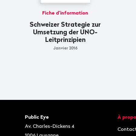
Fiche d’information
Schweizer Strategie zur
Umsetzung der UNO-
Leitprinzipien
Janvier 2016
Bas
de
page
Contact
Navigat
Public Eye
À propo
Av. Charles-Dickens 4
Contac
1006
Lausanne