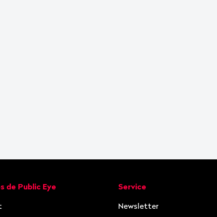
ion
s de Public Eye
Service
t
Newsletter