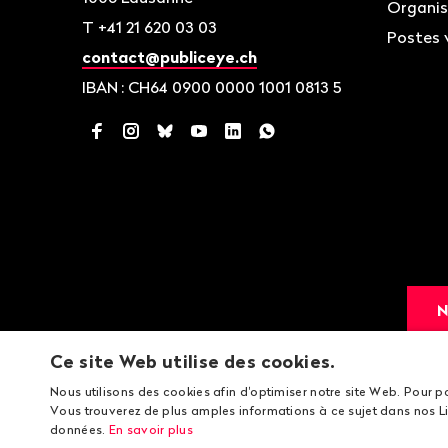
Organis
T
+41 21 620 03 03
Postes 
contact@publiceye.ch
IBAN
: CH64 0900 0000 1001 0813 5
Facebook
Instagram
Bluesky
YouTube
LinkedIn
WhatsApp
N
Ce site Web utilise des cookies.
Nous utilisons des cookies afin d'optimiser notre site Web. Pour p
Vous trouverez de plus amples informations à ce sujet dans nos Li
données.
En savoir plus