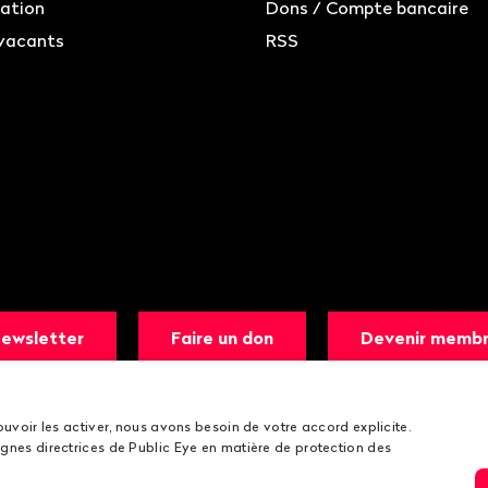
ation
Dons / Compte bancaire
vacants
RSS
ewsletter
Faire un don
Devenir memb
ouvoir les activer, nous avons besoin de votre accord explicite.
gnes directrices de Public Eye en matière de protection des