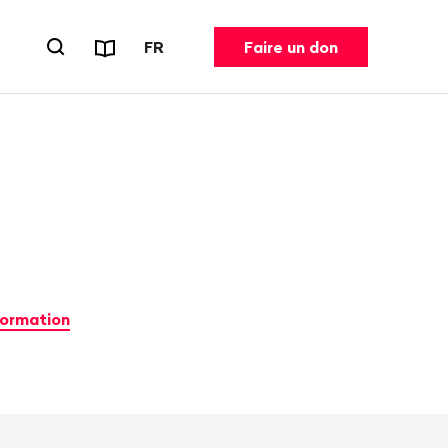
Rapports et dépliants
CHANGER DE LANGUE. LANGUE ACT
FR
Faire un don
Ouvrir le formulaire de recherche
formation