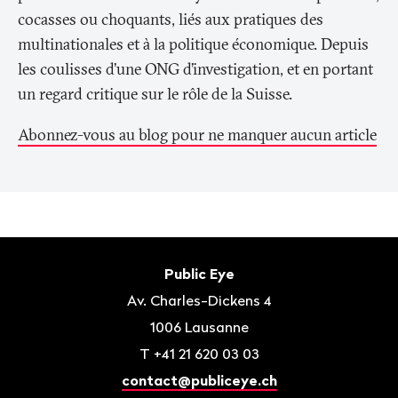
cocasses ou choquants, liés aux pratiques des
multinationales et à la politique économique. Depuis
les coulisses d’une ONG d’investigation, et en portant
un regard critique sur le rôle de la Suisse.
Abonnez-vous au blog pour ne manquer aucun article
Bas
de
Contact
Public Eye
page
Av. Charles-Dickens 4
1006
Lausanne
T
+41 21 620 03 03
contact@publiceye.ch