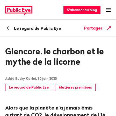
Naviguer
Navigation
sur
rapide
S'abonner au blog
Ouv
publiceye.ch
Retour
Partager
Le regard de Public Eye
Glencore, le charbon et le
mythe de la licorne
Adrià Budry Carbó, 30 juin 2025
Le regard de Public Eye
Matières premières
Alors que la planète n’a jamais émis
autant de CO2, le développement de l’IA