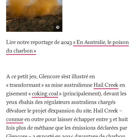
Matthew
©
Abbott/Panos
Lire notre reportage de 2023
«
En Australie, le poison
du charbon
»
A ce petit jeu, Glencore s’est illustré en
«
transformant
» sa mine australienne
Hail Creek
en
gisement «
coking coal
» (principalement), devant les
yeux ébahis des régulateurs australiens chargés
d’évaluer le projet d’expansion du site. Hail Creek –
connue
en outre pour laisser échapper entre 3 et huit
fois plus de méthane que les émissions déclarées par
Glencore – a exporté en 2024 davantage de charbon