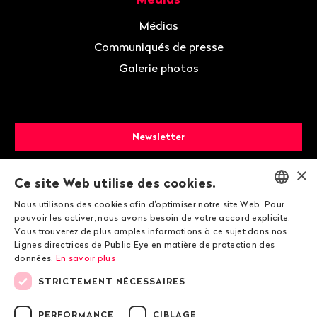
Médias
Communiqués de presse
Galerie photos
Newsletter
×
Faire un don
Ce site Web utilise des cookies.
Nous utilisons des cookies afin d'optimiser notre site Web. Pour
ENGLISH
pouvoir les activer, nous avons besoin de votre accord explicite.
Devenir membre
Vous trouverez de plus amples informations à ce sujet dans nos
DEUTSCH
Lignes directrices de Public Eye en matière de protection des
données.
En savoir plus
FRANÇAIS
STRICTEMENT NÉCESSAIRES
PERFORMANCE
CIBLAGE