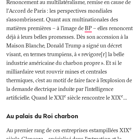
Renoncement au multilatéralisme, remise en cause de
l’Accord de Paris
: les perspectives mondiales
s’assombrissent. Quant aux multinationales des
matières premières – à l’image de
BP
– elles renoncent
déjà à leurs belles promesses. Dès son accession à la
Maison Blanche, Donald Trump a signé un décret
visant, en termes trumpiens, à «
revigore[r] la belle
industrie américaine du charbon propre
». Et si le
milliardaire veut rouvrir mines et centrales
thermiques, c’est au motif de faire face à l’explosion de
la demande électrique induite par l’intelligence
e
e
artificielle. Quand le XXI
siècle rencontre le XIX
...
Au palais du Roi charbon
e
Au premier rang de ces entreprises estampillées XIX
siècle, Glencore – spécialisé dans l’extraction et le