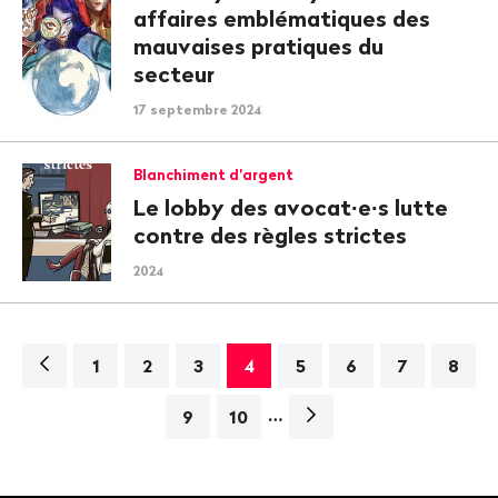
affaires emblématiques des
mauvaises pratiques du
secteur
17 septembre 2024
Blanchiment d’argent
Le lobby des avocat∙e∙s lutte
contre des règles strictes
2024
Navigation
1
2
3
4
5
6
7
8
…
Page
9
10
suivante>