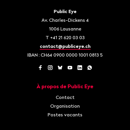
Bas
de
Contact
Public Eye
page
Av. Charles-Dickens 4
1006
Lausanne
T
+41 21 620 03 03
contact@publiceye.ch
IBAN
: CH64 0900 0000 1001 0813 5
Facebook
Instagram
Bluesky
YouTube
LinkedIn
WhatsApp
À propos de Public Eye
Navigation
Contact
Organisation
Postes vacants