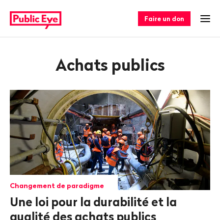
Naviguer
Navigation
sur
rapide
Faire un don
Ouv
publiceye.ch
Achats publics
Changement de paradigme
Une loi pour la durabilité et la
qualité des achats publics