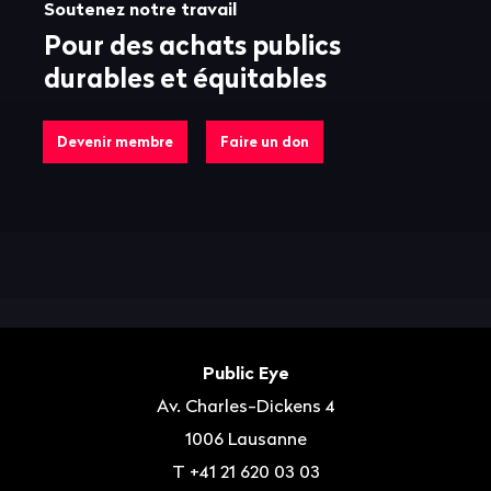
Soutenez notre travail
Pour des achats publics
durables et équitables
Devenir membre
Faire un don
Bas
de
Contact
Public Eye
page
Av. Charles-Dickens 4
1006
Lausanne
T
+41 21 620 03 03