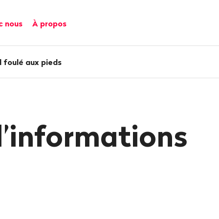
c nous
À propos
il foulé aux pieds
d’informations