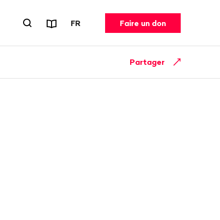
Rapports et dépliants
CHANGER DE LANGUE. LANGUE ACT
FR
Faire un don
Ouvrir le formulaire de recherche
Partager