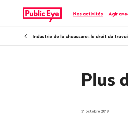
Naviguer
Navigation
sur
rapide
Navigation principale
Nos activités
Agir ave
publiceye.ch
Retour
Industrie de la chaussure
: le droit du trava
Plus 
31 octobre 2018