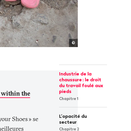
Public
©
Eye
Industrie de la
chaussure
: le droit
du travail foulé aux
pieds
s within the
Chapitre 1
L’opacité du
your Shoes
» se
secteur
meilleures
Chapitre 2