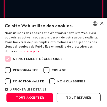
×
Ce site Web utilise des cookies.
Nous utilisons des cookies afin d'optimiser notre site Web. Pour
ENGLISH
pouvoir les activer, nous avons besoin de votre accord explicite.
Vous trouverez de plus amples informations à ce sujet dans nos
DEUTSCH
Lignes directrices de Public Eye en matière de protection des
données.
En savoir plus
FRANÇAIS
Négoce agricole
STRICTEMENT NÉCESSAIRES
La Suisse et le négoce des
PERFORMANCE
CIBLAGE
oranges
FONCTIONNALITÉ
NON CLASSIFIÉS
AFFICHER LES DÉTAILS
Défiler vers le bas
TOUT ACCEPTER
TOUT REFUSER