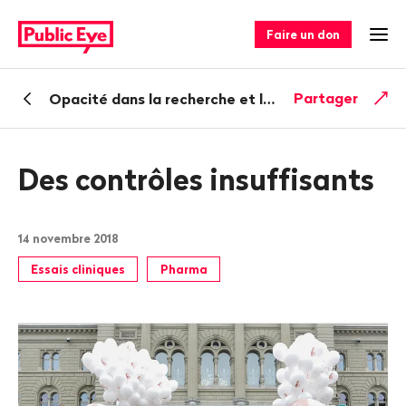
Naviguer
Navigation
sur
rapide
Faire un don
Ouv
publiceye.ch
Retour
Partager
Opacité dans la recherche et le développement de médicaments
Des contrôles insuffisants
14 novembre 2018
Essais cliniques
Pharma