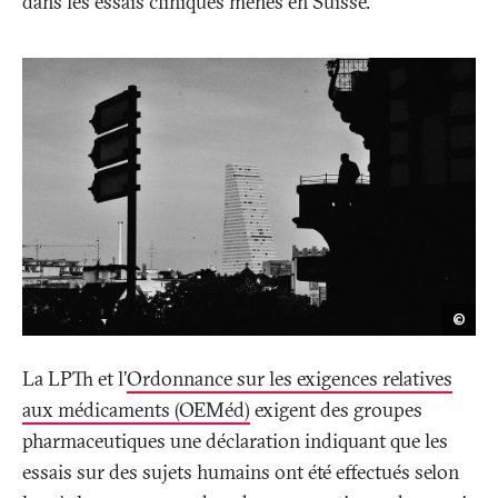
dans les essais cliniques menés en Suisse.
Mar
©
Henl
La LPTh et l’
Ordonnance sur les exigences relatives
aux médicaments (OEMéd)
exigent des groupes
pharmaceutiques une déclaration indiquant que les
essais sur des sujets humains ont été effectués selon