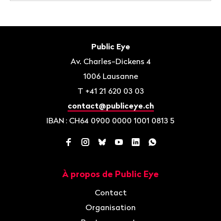
Bas
de
Contact
Public Eye
page
Av. Charles-Dickens 4
1006
Lausanne
T
+41 21 620 03 03
contact@publiceye.ch
IBAN
: CH64 0900 0000 1001 0813 5
Facebook
Instagram
Bluesky
YouTube
LinkedIn
WhatsApp
À propos de Public Eye
Navigation
Contact
Organisation