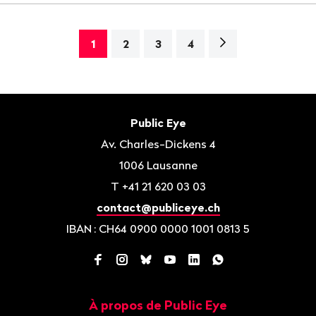
Page
1
2
3
4
suivante>
Bas
de
Contact
Public Eye
page
Av. Charles-Dickens 4
1006
Lausanne
T
+41 21 620 03 03
contact@publiceye.ch
IBAN
: CH64 0900 0000 1001 0813 5
Facebook
Instagram
Bluesky
YouTube
LinkedIn
WhatsApp
À propos de Public Eye
Navigation