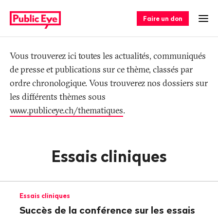
Naviguer
Navigation
sur
rapide
Faire un don
Ouv
publiceye.ch
Tag
Vous trouverez ici toutes les actualités, communiqués
de presse et publications sur ce thème, classés par
ordre chronologique. Vous trouverez nos dossiers sur
les différents thèmes sous
www.publiceye.ch/thematiques
.
Essais cliniques
Essais cliniques
Succès de la conférence sur les essais