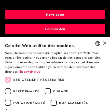
Newsletter
Faire un don
×
Devenir membre
Ce site Web utilise des cookies.
Nous utilisons des cookies afin d'optimiser notre site Web. Pour
ENGLISH
pouvoir les activer, nous avons besoin de votre accord explicite.
Vous trouverez de plus amples informations à ce sujet dans nos
DEUTSCH
Lignes directrices de Public Eye en matière de protection des
données.
En savoir plus
FRANÇAIS
STRICTEMENT NÉCESSAIRES
© 2026 Public Eye
PERFORMANCE
CIBLAGE
FONCTIONNALITÉ
NON CLASSIFIÉS
Mentions légales