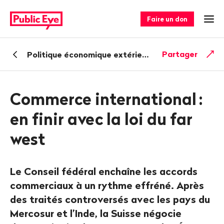
Naviguer
Navigation
sur
rapide
Faire un don
Ouv
publiceye.ch
Retour
Partager
Politique économique extérieure
Commerce international
:
en finir avec la loi du far
west
Le Conseil fédéral enchaîne les accords
commerciaux à un rythme effréné. Après
des traités controversés avec les pays du
Mercosur et l’Inde, la Suisse négocie