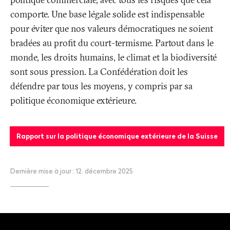
comporte. Une base légale solide est indispensable
pour éviter que nos valeurs démocratiques ne soient
bradées au profit du court-termisme. Partout dans le
monde, les droits humains, le climat et la biodiversité
sont sous pression. La Confédération doit les
défendre par tous les moyens, y compris par sa
politique économique extérieure.
Rapport sur la politique économique extérieure de la Suisse
Dernière mise à jour
: 12. décembre 2025
Bas
de