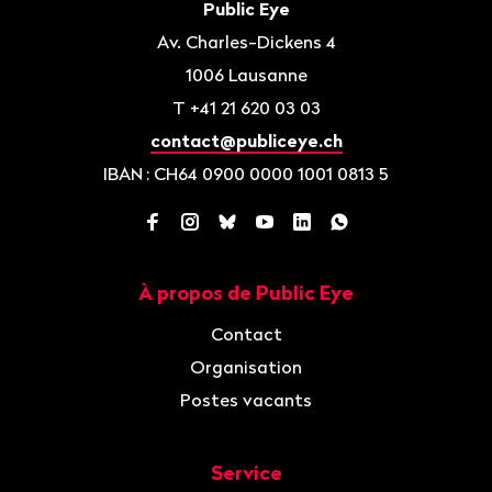
Contact
Public Eye
page
Av. Charles-Dickens 4
1006
Lausanne
T
+41 21 620 03 03
contact@publiceye.ch
IBAN
: CH64 0900 0000 1001 0813 5
Facebook
Instagram
Bluesky
YouTube
LinkedIn
WhatsApp
À propos de Public Eye
Navigation
Contact
Organisation
Postes vacants
Service