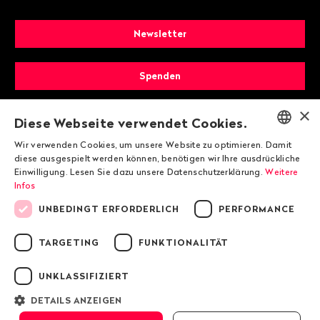
Newsletter
Spenden
×
Mitglied werden
Diese Webseite verwendet Cookies.
Wir verwenden Cookies, um unsere Website zu optimieren. Damit
ENGLISH
diese ausgespielt werden können, benötigen wir Ihre ausdrückliche
Einwilligung. Lesen Sie dazu unsere Datenschutzerklärung.
Weitere
DEUTSCH
Infos
FRANÇAIS
UNBEDINGT ERFORDERLICH
PERFORMANCE
TARGETING
FUNKTIONALITÄT
© 2026 Public Eye
UNKLASSIFIZIERT
Impressum
DETAILS ANZEIGEN
Datenschutzrichtlinie von Public Eye