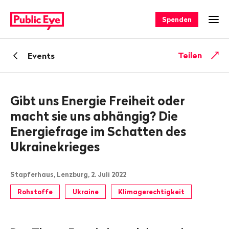
Navigieren
Schnellnavigation
auf
Spenden
Men
publiceye.ch
Zurück
Teilen
Events
zu
Gibt uns Energie Freiheit oder
macht sie uns abhängig? Die
Energiefrage im Schatten des
Ukrainekrieges
Stapferhaus, Lenzburg, 2. Juli 2022
Rohstoffe
Ukraine
Klimagerechtigkeit