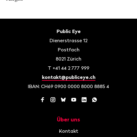
Fusszeile
Kontakt
Public Eye
Dienerstrasse 12
Postfach
8021
Zürich
T
+41 44 2 777 999
kontakt@publiceye.ch
IBAN: CH69 0900 0000 8000 8885 4
Facebook
Instagram
Bluesky
YouTube
LinkedIn
WhatsApp
Über uns
Navigation
Kontakt