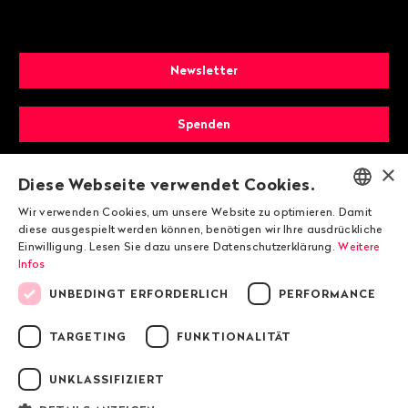
Newsletter
Spenden
×
Mitglied werden
Diese Webseite verwendet Cookies.
Wir verwenden Cookies, um unsere Website zu optimieren. Damit
ENGLISH
diese ausgespielt werden können, benötigen wir Ihre ausdrückliche
Einwilligung. Lesen Sie dazu unsere Datenschutzerklärung.
Weitere
DEUTSCH
Infos
FRANÇAIS
UNBEDINGT ERFORDERLICH
PERFORMANCE
TARGETING
FUNKTIONALITÄT
© 2026 Public Eye
UNKLASSIFIZIERT