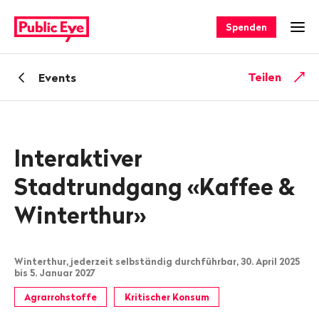
Navigieren
Schnellnavigation
auf
Spenden
Men
publiceye.ch
Zurück
Teilen
Events
zu
Interaktiver
Stadtrundgang «Kaffee &
Winterthur»
Winterthur, jederzeit selbständig durchführbar, 30. April 2025
bis 5. Januar 2027
Agrarrohstoffe
Kritischer Konsum