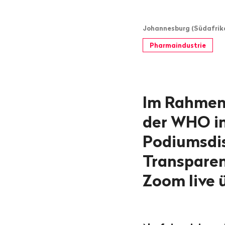
Johannesburg (Südafrika),
Pharmaindustrie
Im Rahmen 
der WHO in
Podiumsdi
Transparenz
Zoom live 