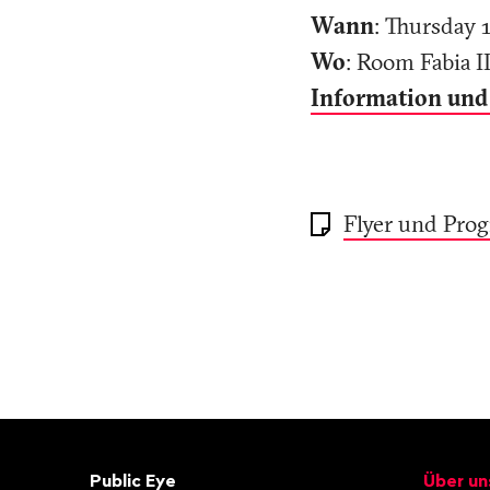
Wann
: Thursday 1
Wo
: Room Fabia I
Information un
Flyer und Pr
Fusszeile
Kontakt
Navigat
Public Eye
Über un