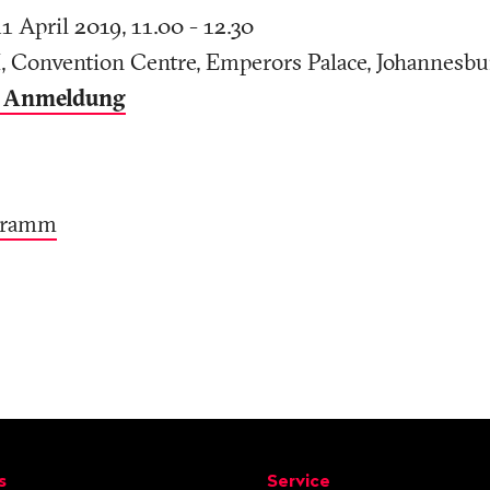
1 April 2019, 11.00 - 12.30
I, Convention Centre, Emperors Palace, Johannesbu
d Anmeldung
ogramm
ion
s
Service