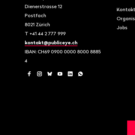
Dienerstrasse 12
Kontak
Postfach
Organis
8021
Zürich
Jobs
T
+41 44 2 777 999
kontakt@publiceye.ch
IBAN: CH69 0900 0000 8000 8885
4
Facebook
Instagram
Bluesky
YouTube
LinkedIn
WhatsApp