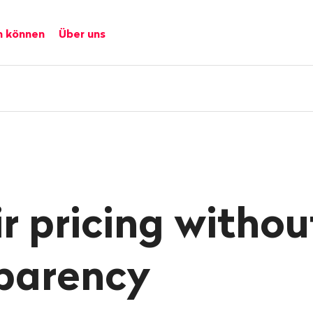
n können
Über uns
ir pricing withou
parency