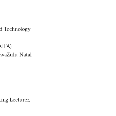
nd Technology
AIFA)
 KwaZulu-Natal
ing Lecturer,