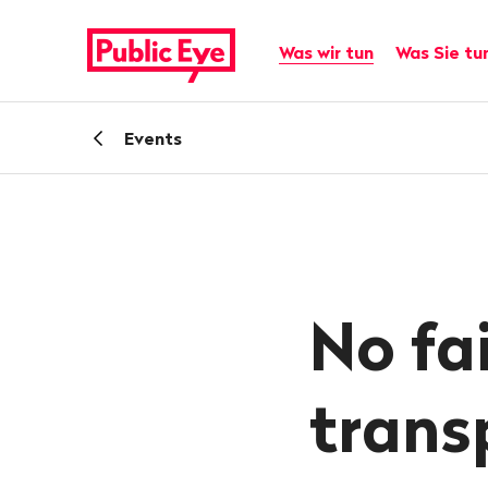
Navigieren
Schnellnavigation
auf
Hauptnavigation
Was wir tun
Was Sie tu
publiceye.ch
Zurück
Events
zu
No fa
trans