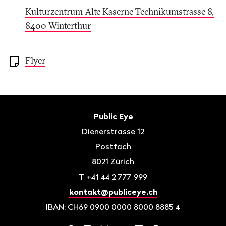
Kulturzentrum Alte Kaserne Technikumstrasse 8,
8400 Winterthur
Flyer
Fusszeile
Kontakt
Public Eye
Dienerstrasse 12
Postfach
8021
Zürich
T
+41 44 2 777 999
kontakt@publiceye.ch
IBAN: CH69 0900 0000 8000 8885 4