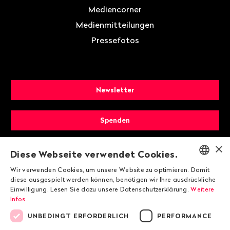
Mediencorner
Medienmitteilungen
Pressefotos
Newsletter
Spenden
×
Mitglied werden
Diese Webseite verwendet Cookies.
Wir verwenden Cookies, um unsere Website zu optimieren. Damit
ENGLISH
diese ausgespielt werden können, benötigen wir Ihre ausdrückliche
Einwilligung. Lesen Sie dazu unsere Datenschutzerklärung.
Weitere
DEUTSCH
Infos
FRANÇAIS
UNBEDINGT ERFORDERLICH
PERFORMANCE