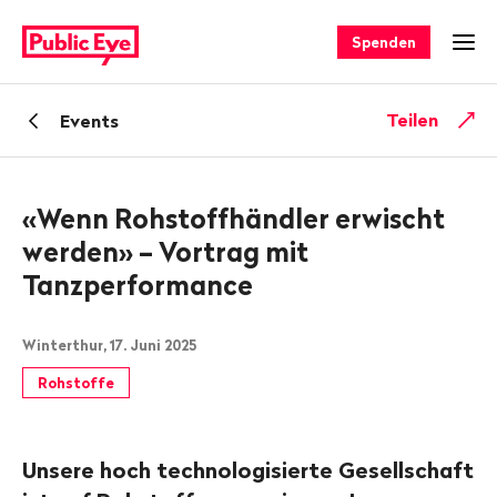
Navigieren
Schnellnavigation
auf
Spenden
Men
publiceye.ch
Zurück
Teilen
Events
zu
«Wenn Rohstoffhändler erwischt
werden» – Vortrag mit
Tanzperformance
Winterthur, 17. Juni 2025
Rohstoffe
Unsere hoch technologisierte Gesellschaft