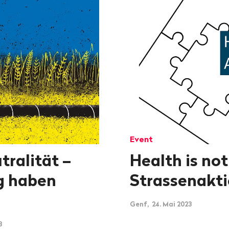
Event
tralität –
Health is no
g haben
Strassenakti
Genf, 24. Mai 2023
3