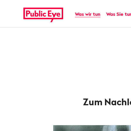
Navigieren
Schnellnavigation
auf
Hauptnavigation
Was wir tun
Was Sie tu
publiceye.ch
Zum Nachle