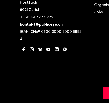
Postfach
Organis
8021
Zürich
Jobs
T
+41 44 2 777 999
kontakt@publiceye.ch
IBAN: CH69 0900 0000 8000 8885
4
Facebook
Instagram
Bluesky
YouTube
LinkedIn
WhatsApp