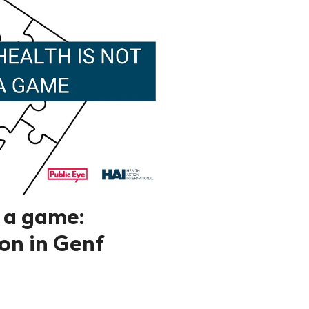
t a game:
on in Genf