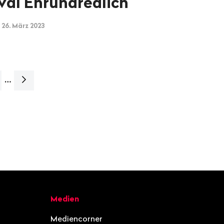
val Ehrundredlich
 26. März 2023
…
Nächste
Seite>
Medien
Mediencorner