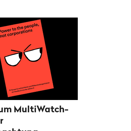
zum MultiWatch-
r