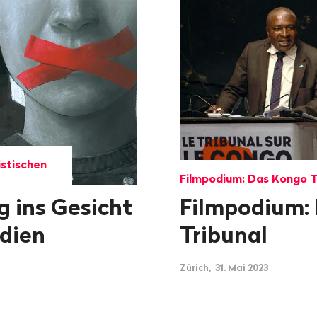
istischen
Filmpodium: Das Kongo T
g ins Gesicht
Filmpodium:
dien
Tribunal
Zürich, 31. Mai 2023