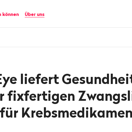
n können
Über uns
Eye liefert Gesundhei
r fixfertigen Zwangsl
 für Krebsmedikamen