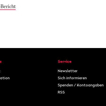
Bericht
ion
s
Service
t
Newsletter
ation
Sich informieren
Spenden / Kontoangaben
RSS