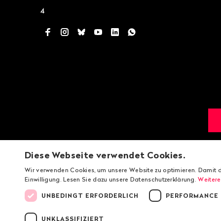
4
Facebook
Instagram
Bluesky
YouTube
LinkedIn
WhatsApp
Diese Webseite verwendet Cookies.
Wir verwenden Cookies, um unsere Website zu optimieren. Damit d
Einwilligung. Lesen Sie dazu unsere Datenschutzerklärung.
Weitere
UNBEDINGT ERFORDERLICH
PERFORMANCE
UNKLASSIFIZIERT