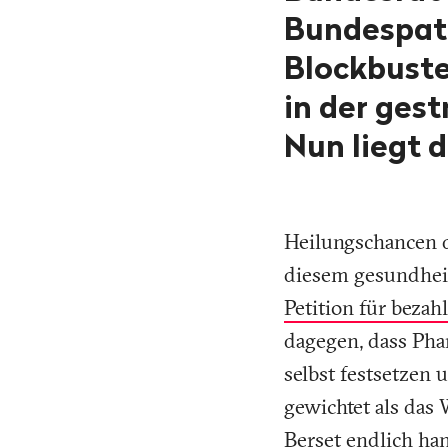
Bundespate
Blockbuste
in der ges
Nun liegt d
Heilungschancen d
diesem gesundheit
Petition für beza
dagegen, dass Pha
selbst festsetzen
gewichtet als das
Berset endlich han