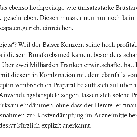
das ebenso hochpreisige wie umsatzstarke Brust
he geschrieben. Diesen muss er nun nur noch beim
spatentgericht einreichen.
jeta“? Weil der Balser Konzern seine hoch profitab
bei diesem Brustkrebsmedikament besonders scha
 über zwei Milliarden Franken erwirtschaftet hat. 
mit diesem in Kombination mit dem ebenfalls vo
eptin verabreichten Präparat beläuft sich auf über
Anwendungsbeispiele zeigen, lassen sich solche P
rksam eindämmen, ohne dass der Hersteller finanzie
ssnahmen zur Kostendämpfung im Arzneimittelbere
desrat kürzlich explizit anerkannt.