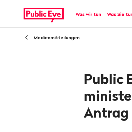
Navigieren
Schnellnavigation
auf
Hauptnavigation
Was wir tun
Was Sie tu
publiceye.ch
Zurück
Medienmitteilungen
zu
Public 
ministe
Antrag