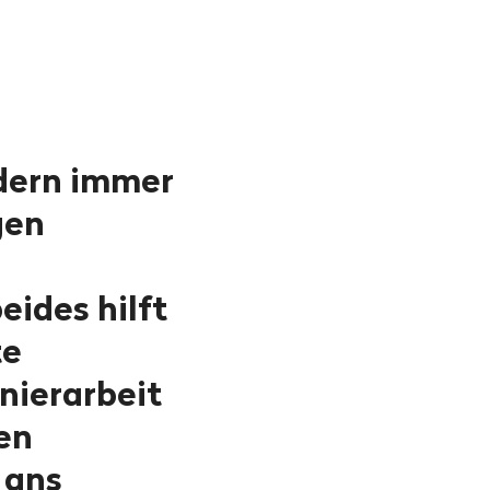
dern immer
gen
ides hilft
te
nierarbeit
en
 ans