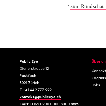
*
zum Rundschau-
Fusszeile
Kontakt
Navigat
Public Eye
Über un
Dienerstrasse 12
Kontak
Postfach
Organis
8021
Zürich
Jobs
T
+41 44 2 777 999
kontakt@publiceye.ch
IBAN: CH69 0900 0000 8000 8885