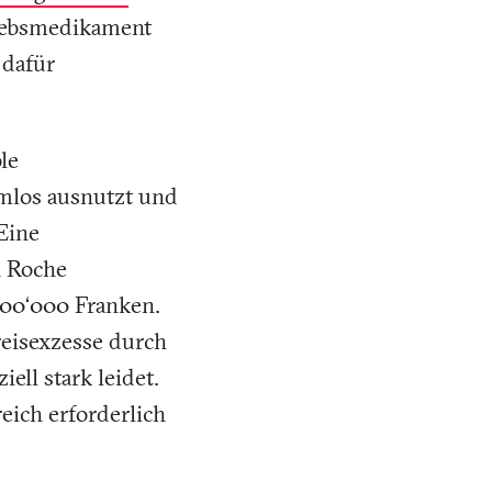
krebsmedikament
 dafür
le
mlos ausnutzt und
Eine
n Roche
 100‘000 Franken.
reisexzesse durch
ll stark leidet.
ich erforderlich