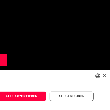
×
ENGLISH
ALLE AKZEPTIEREN
ALLE ABLEHNEN
DEUTSCH
FRANÇAIS
e
AGB