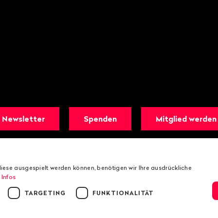
Newsletter
Spenden
Mitglied werden
iese ausgespielt werden können, benötigen wir Ihre ausdrückliche
 Infos
TARGETING
FUNKTIONALITÄT
© 2026 Public Eye
Impressum
Datenschutzrichtlinie von Public Ey