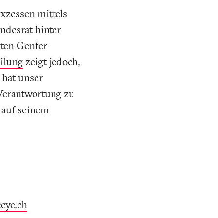
sexzessen mittels
ndesrat hinter
ten Genfer
eilung
zeigt jedoch,
 hat unser
Verantwortung zu
t auf seinem
ceye
.
ch