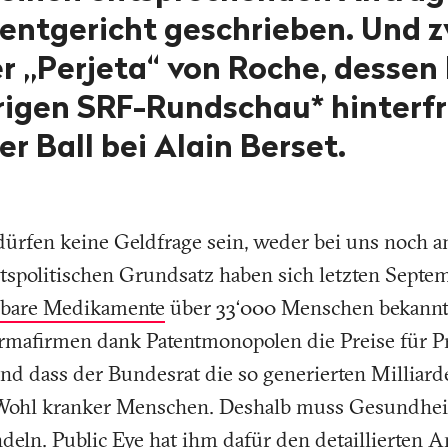
ntgericht geschrieben. Und z
r „Perjeta“ von Roche, dessen 
trigen SRF-Rundschau* hinterf
er Ball bei Alain Berset.
ürfen keine Geldfrage sein, weder bei uns noch 
spolitischen Grundsatz haben sich letzten Septe
hlbare Medikamente
über 33‘000 Menschen bekannt.
rmafirmen dank Patentmonopolen die Preise für P
 und dass der Bundesrat die so generierten Millia
 Wohl kranker Menschen. Deshalb muss Gesundhei
deln. Public Eye hat ihm dafür den detaillierten
An