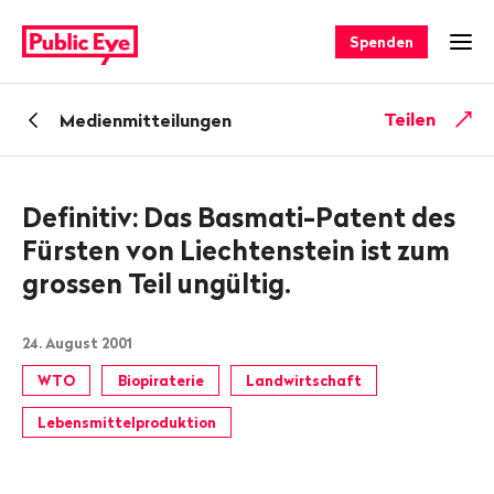
Navigieren
Schnellnavigation
auf
Spenden
Men
publiceye.ch
Zurück
Teilen
Medienmitteilungen
zu
Definitiv: Das Basmati-Patent des
Fürsten von Liechtenstein ist zum
grossen Teil ungültig.
24. August 2001
WTO
Biopiraterie
Landwirtschaft
Lebensmittelproduktion