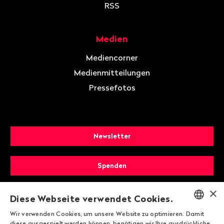
RSS
Medien
Mediencorner
Medienmitteilungen
Pressefotos
Newsletter
Spenden
×
Mitglied werden
Diese Webseite verwendet Cookies.
Wir verwenden Cookies, um unsere Website zu optimieren. Damit
ENGLISH
diese ausgespielt werden können, benötigen wir Ihre ausdrückliche