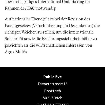
sowie ein griffiges International Undertaking im
Rahmen der FAO notwendig.
Auf nationaler Ebene gilt es bei der Revision des
Patentgesetzes (Vernehmlassung im Dezember 01) die
richtigen Weichen zu stellen, um die internationale
Solidarität sowie die Ernährungssicherheit höher zu
gewichten als die wirtschaftlichen Interessen von
Agro-Multis.
Fusszeile
Kontakt
Public Eye
Dienerstrasse 12
Postfach
8021
Zürich
T
+41 44 2 777 999