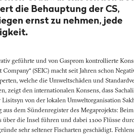
iert die Behauptung der CS,
egen ernst zu nehmen, jede
gkeit.
rativ geführte und von Gasprom kontrollierte Kon
 Company“ (SEIC) macht seit Jahren schon Negativ
xperten, welche die Umweltschäden und Standardv
, zeigt den internationalen Konsens, dass Sachalin
ry Lisitsyn von der lokalen Umweltorganisation Sa
g aus dem Sündenregister des Megaprojekts: Beim
gs über die Insel führen und dabei 1100 Flüsse du
ründe sehr seltener Fischarten geschädigt. Fehlen