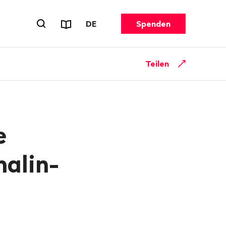
Reports & Flyer
SPRACHE WECHSELN. AKTUELL G
DE
Spenden
Suchformular öffnen
Teilen
e
halin-