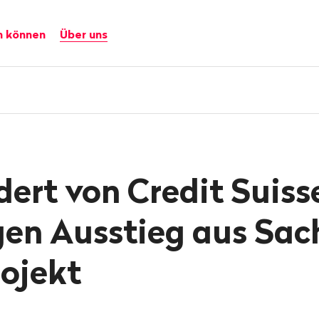
n können
Über uns
dert von Credit Suiss
gen Ausstieg aus Sac
ojekt