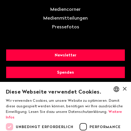
Mediencorner
Medienmitteilungen
Pressefotos
Newsletter
Spenden
×
Mitglied werden
Diese Webseite verwendet Cookies.
Wir verwenden Cookies, um unsere Website zu optimieren. Damit
ENGLISH
diese ausgespielt werden können, benötigen wir Ihre ausdrückliche
Einwilligung. Lesen Sie dazu unsere Datenschutzerklärung.
Weitere
DEUTSCH
Infos
FRANÇAIS
UNBEDINGT ERFORDERLICH
PERFORMANCE