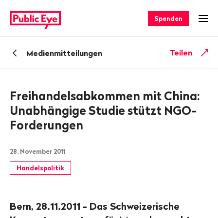
Navigieren
Schnellnavigation
auf
Spenden
Men
publiceye.ch
Zurück
Teilen
Medienmitteilungen
zu
Freihandelsabkommen mit China:
Unabhängige Studie stützt NGO-
Forderungen
28. November 2011
Handelspolitik
Bern, 28.11.2011 - Das Schweizerische