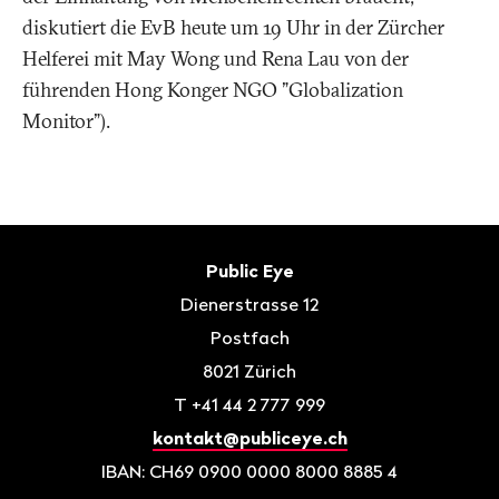
diskutiert die EvB heute um 19 Uhr in der Zürcher
Helferei mit May Wong und Rena Lau von der
führenden Hong Konger NGO "Globalization
Monitor").
Fusszeile
Kontakt
Public Eye
Dienerstrasse 12
Postfach
8021
Zürich
T
+41 44 2 777 999
kontakt@publiceye.ch
IBAN: CH69 0900 0000 8000 8885 4