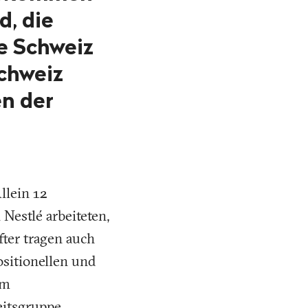
d, die
e Schweiz
Schweiz
en der
llein 12
 Nestlé arbeiteten,
ter tragen auch
sitionellen und
im
eitsgruppe