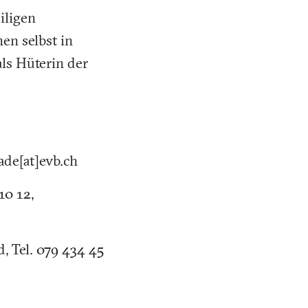
iligen
en selbst in
ls Hüterin der
ade[at]evb.ch
10 12,
d, Tel. 079 434 45