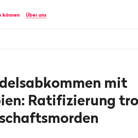
n können
Über uns
ndelsabkommen mit
en: Ratifizierung tr
schaftsmorden