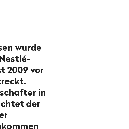
ssen wurde
Nestlé-
t 2009 vor
reckt.
schafter in
chtet der
er
abkommen