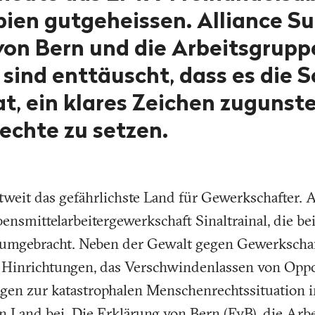
ien gutgeheissen. Alliance Su
von Bern und die Arbeitsgrupp
sind enttäuscht, dass es die 
at, ein klares Zeichen zugunst
chte zu setzen.
weit das gefährlichste Land für Gewerkschafter. A
ensmittelarbeitergewerkschaft Sinaltrainal, die bei
umgebracht. Neben der Gewalt gegen Gewerkschaf
e Hinrichtungen, das Verschwindenlassen von Oppo
ngen zur katastrophalen Menschenrechtssituation 
 Land bei. Die Erklärung von Bern (EvB), die Arb