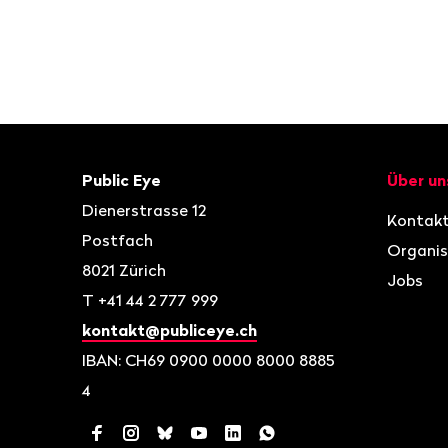
Fusszeile
Kontakt
Navigat
Public Eye
Über un
Dienerstrasse 12
Kontak
Postfach
Organis
8021
Zürich
Jobs
T
+41 44 2 777 999
kontakt@publiceye.ch
IBAN: CH69 0900 0000 8000 8885
4
Facebook
Instagram
Bluesky
YouTube
LinkedIn
WhatsApp