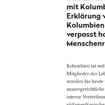
mit Kolumb
Erklärung 
Kolumbien 
verpasst h
Menschenre
Kolumbien ist welt
Mitglieder der Leb
wurden bis heute 
aussergerichtlich
interne Vertreibu
südamerikanischen