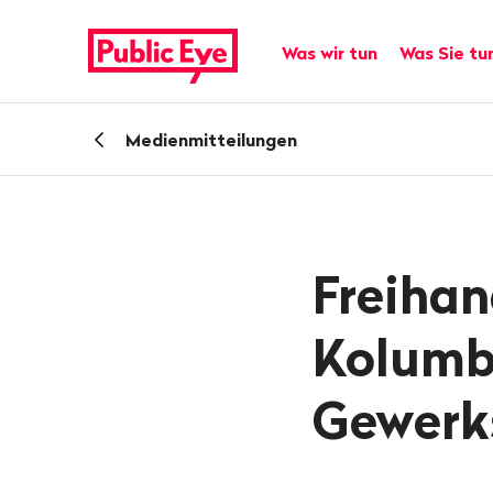
Navigieren
Schnellnavigation
auf
Hauptnavigation
Was wir tun
Was Sie tu
publiceye.ch
Zurück
Medienmitteilungen
zu
Freiha
Kolumbi
Gewerk