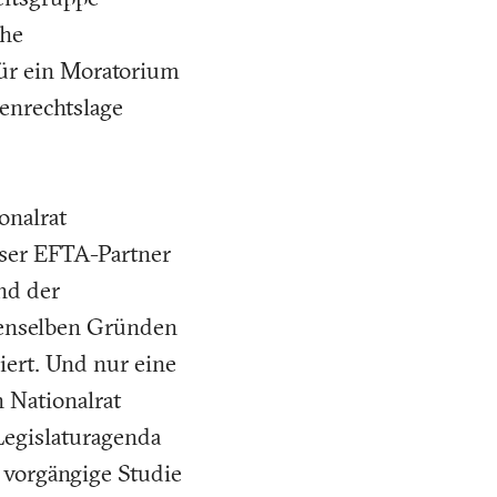
che
für ein Moratorium
enrechtslage
onalrat
Unser EFTA-Partner
nd der
denselben Gründen
iert. Und nur eine
Nationalrat
Legislaturagenda
 vorgängige Studie