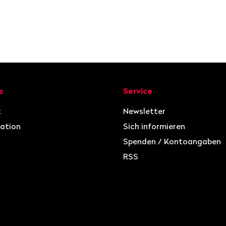
ion
s
Service
t
Newsletter
ation
Sich informieren
Spenden / Kontoangaben
RSS