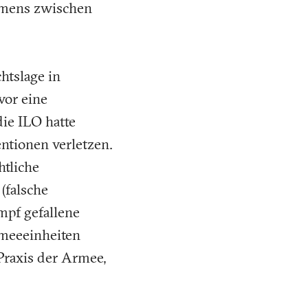
mmens zwischen
htslage in
vor eine
die ILO hatte
ntionen verletzen.
htliche
 (falsche
mpf gefallene
rmeeeinheiten
Praxis der Armee,